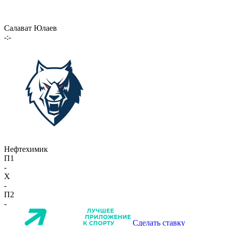
Салават Юлаев
-:-
Нефтехимик
П1
-
X
-
П2
-
Сделать ставку