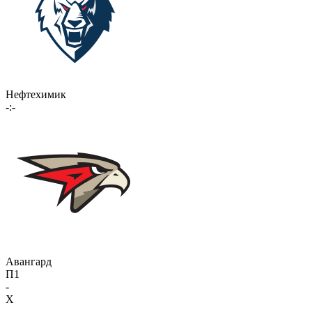
Нефтехимик
-:-
Авангард
П1
-
X
-