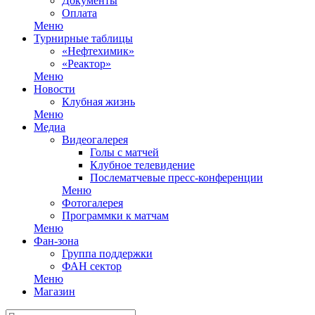
Документы
Оплата
Меню
Турнирные таблицы
«Нефтехимик»
«Реактор»
Меню
Новости
Клубная жизнь
Меню
Медиа
Видеогалерея
Голы с матчей
Клубное телевидение
Послематчевые пресс-конференции
Меню
Фотогалерея
Программки к матчам
Меню
Фан-зона
Группа поддержки
ФАН сектор
Меню
Магазин