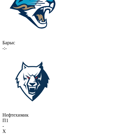
Барыс
-:-
Нефтехимик
П1
-
X