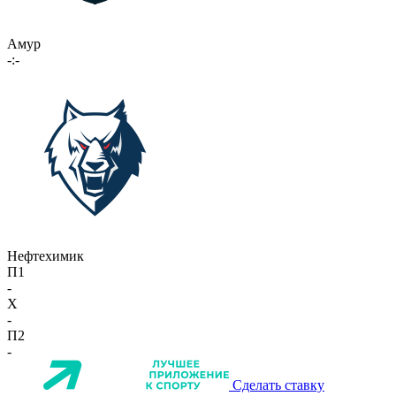
Амур
-:-
Нефтехимик
П1
-
X
-
П2
-
Сделать ставку