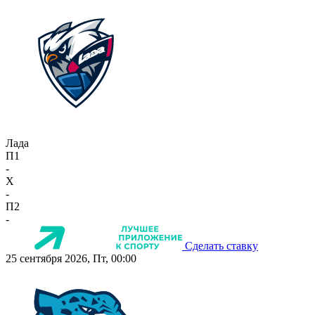
Лада
П1
-
X
-
П2
-
Сделать ставку
25 сентября 2026, Пт, 00:00