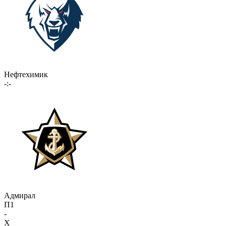
Нефтехимик
-:-
Адмирал
П1
-
X