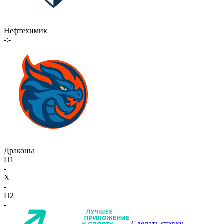
Нефтехимик
-:-
Драконы
П1
-
X
-
П2
-
Сделать ставку