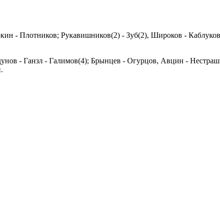
ин - Плотников; Рукавишников(2) - Зуб(2), Широков - Каблуков 
Здунов - Ганзл - Галимов(4); Брынцев - Огурцов, Авцин - Нестра
.