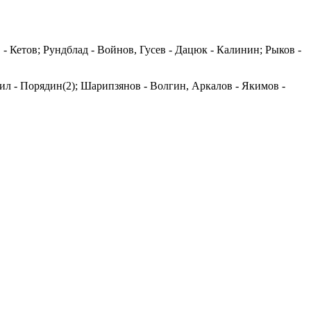
- Кетов; Рундблад - Войнов, Гусев - Дацюк - Калинин; Рыков -
шил - Порядин(2); Шарипзянов - Волгин, Аркалов - Якимов -