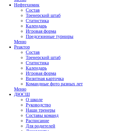
Нефтехимик
Состав
Тренерский штаб
Статистика
Календарь
Игровая форма
Предсезонные турниры
Меню
Реактор
Состав
Тренерский штаб
Статистика
Календарь
Игровая форма
Визитная карточка
Командные фото разных лет
Меню
ДЮСШ
О школе
Руководство
Наши тренеры
Составы команд
Расписание
Для родителей