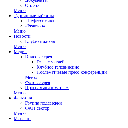
Документы
Оплата
Меню
Турнирные таблицы
«Нефтехимик»
«Реактор»
Меню
Новости
Клубная жизнь
Меню
Медиа
Видеогалерея
Голы с матчей
Клубное телевидение
Послематчевые пресс-конференции
Меню
Фотогалерея
Программки к матчам
Меню
Фан-зона
Группа поддержки
ФАН сектор
Меню
Магазин