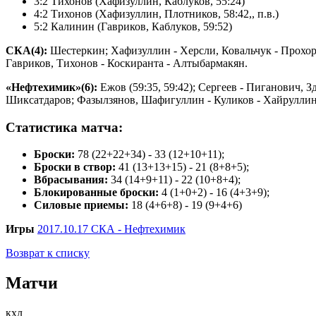
3:2 Тихонов (Хафизуллин, Каблуков, 55:24)
4:2 Тихонов (Хафизуллин, Плотников, 58:42,, п.в.)
5:2 Калинин (Гавриков, Каблуков, 59:52)
СКА(4):
Шестеркин; Хафизуллин - Херсли, Ковальчук - Прохорк
Гавриков, Тихонов - Коскиранта - Алтыбармакян.
«Нефтехимик»(6):
Ежов (59:35, 59:42); Сергеев - Пиганович, 
Шиксатдаров; Фазылзянов, Шафигуллин - Куликов - Хайруллин
Статистика матча:
Броски:
78 (22+22+34) - 33 (12+10+11);
Броски в створ:
41 (13+13+15) - 21 (8+8+5);
Вбрасывания:
34 (14+9+11) - 22 (10+8+4);
Блокированные броски:
4 (1+0+2) - 16 (4+3+9);
Силовые приемы:
18 (4+6+8) - 19 (9+4+6)
Игры
2017.10.17 СКА - Нефтехимик
Возврат к списку
Матчи
кхл