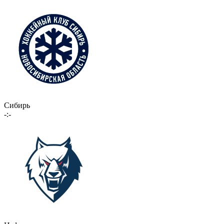
Сибирь
-:-