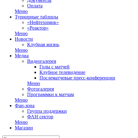
Документы
Оплата
Меню
Турнирные таблицы
«Нефтехимик»
«Реактор»
Меню
Новости
Клубная жизнь
Меню
Медиа
Видеогалерея
Голы с матчей
Клубное телевидение
Послематчевые пресс-конференции
Меню
Фотогалерея
Программки к матчам
Меню
Фан-зона
Группа поддержки
ФАН сектор
Меню
Магазин