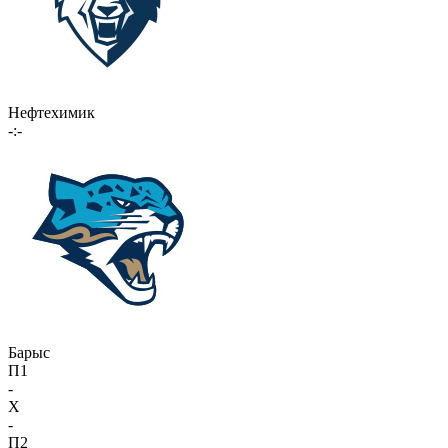
Нефтехимик
-:-
Барыс
П1
-
X
-
П2