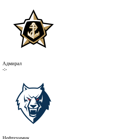
Адмирал
-:-
Нефтехимик