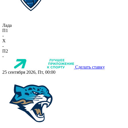
Лада
П1
-
X
-
П2
-
Сделать ставку
25 сентября 2026, Пт, 00:00