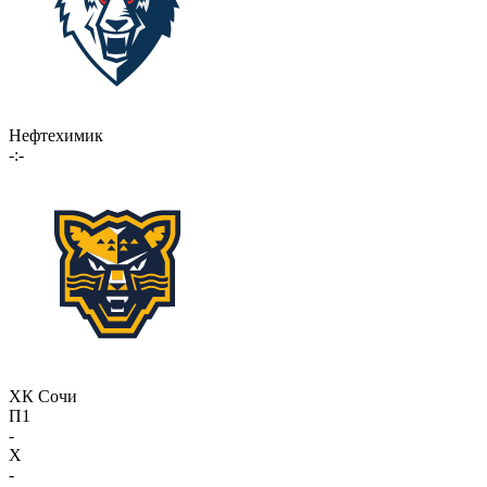
Нефтехимик
-:-
ХК Сочи
П1
-
X
-