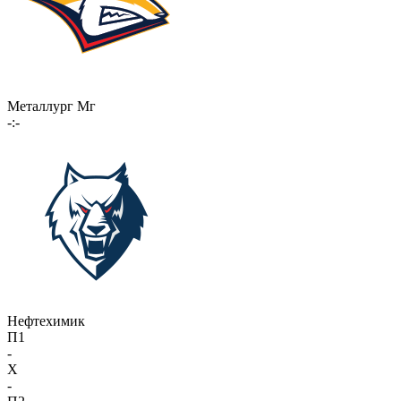
Металлург Мг
-:-
Нефтехимик
П1
-
X
-