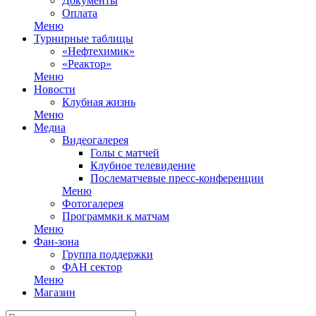
Документы
Оплата
Меню
Турнирные таблицы
«Нефтехимик»
«Реактор»
Меню
Новости
Клубная жизнь
Меню
Медиа
Видеогалерея
Голы с матчей
Клубное телевидение
Послематчевые пресс-конференции
Меню
Фотогалерея
Программки к матчам
Меню
Фан-зона
Группа поддержки
ФАН сектор
Меню
Магазин