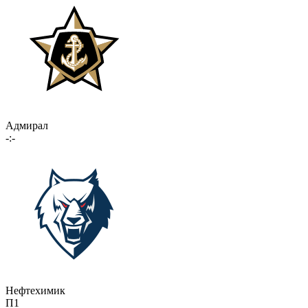
Адмирал
-:-
Нефтехимик
П1