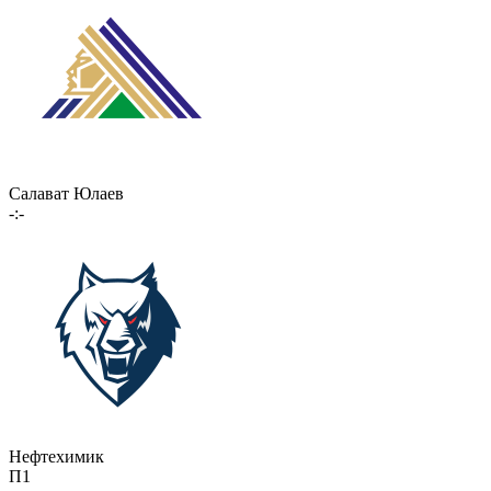
Салават Юлаев
-:-
Нефтехимик
П1