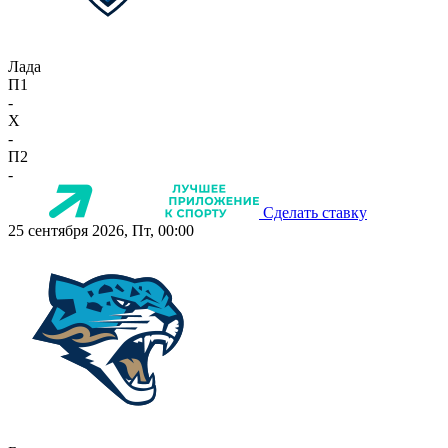
Лада
П1
-
X
-
П2
-
Сделать ставку
25 сентября 2026, Пт, 00:00