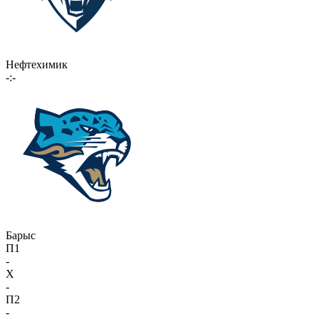
Нефтехимик
-:-
Барыс
П1
-
X
-
П2
-