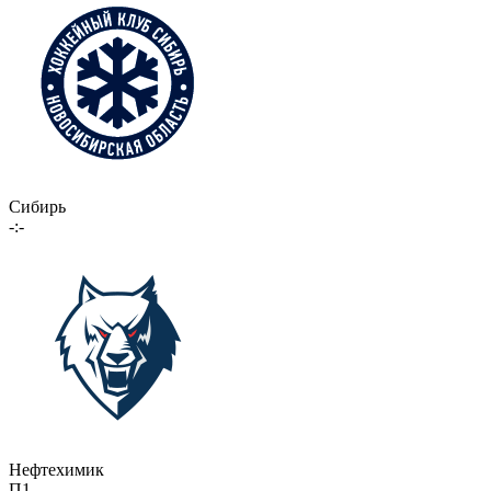
Сибирь
-:-
Нефтехимик
П1