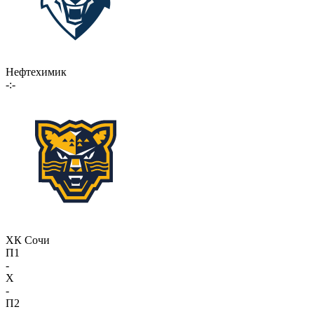
Нефтехимик
-:-
ХК Сочи
П1
-
X
-
П2