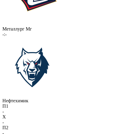
Металлург Мг
-:-
Нефтехимик
П1
-
X
-
П2
-