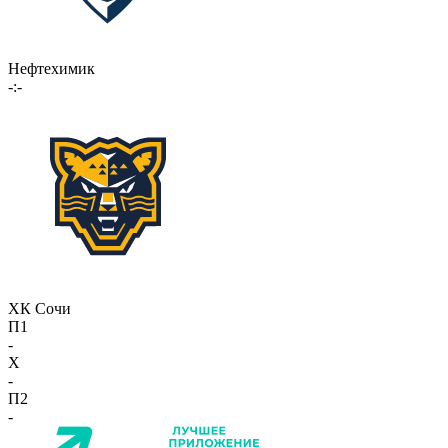
Нефтехимик
-:-
ХК Сочи
П1
-
X
-
П2
-