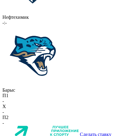
Нефтехимик
-:-
Барыс
П1
-
X
-
П2
-
Сделать ставку