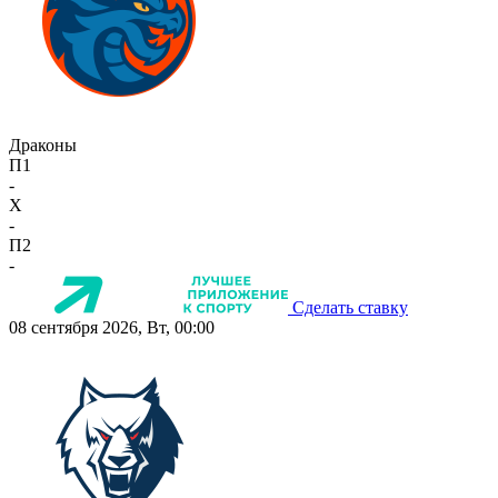
Драконы
П1
-
X
-
П2
-
Сделать ставку
08 сентября 2026, Вт, 00:00