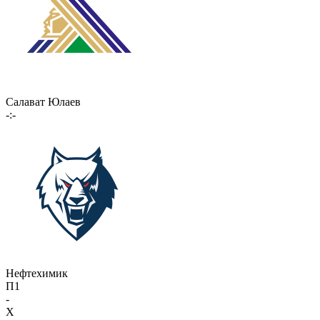
Салават Юлаев
-:-
Нефтехимик
П1
-
X