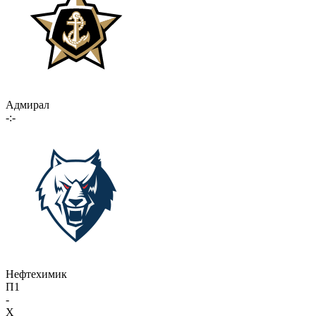
Адмирал
-:-
Нефтехимик
П1
-
X