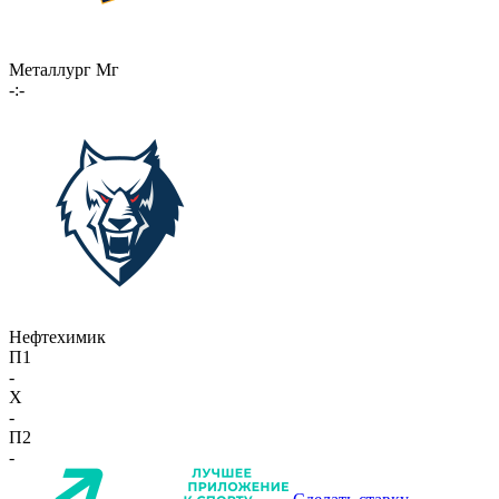
Металлург Мг
-:-
Нефтехимик
П1
-
X
-
П2
-