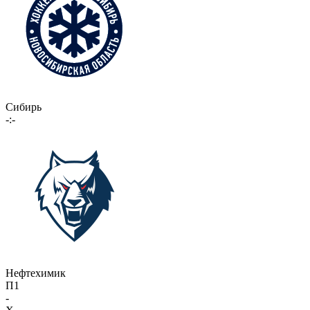
Сибирь
-:-
Нефтехимик
П1
-