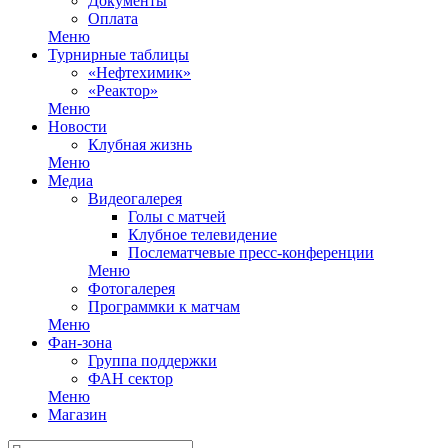
Документы
Оплата
Меню
Турнирные таблицы
«Нефтехимик»
«Реактор»
Меню
Новости
Клубная жизнь
Меню
Медиа
Видеогалерея
Голы с матчей
Клубное телевидение
Послематчевые пресс-конференции
Меню
Фотогалерея
Программки к матчам
Меню
Фан-зона
Группа поддержки
ФАН сектор
Меню
Магазин