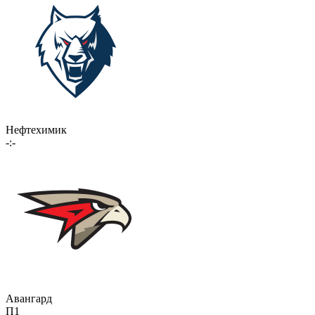
Нефтехимик
-:-
Авангард
П1