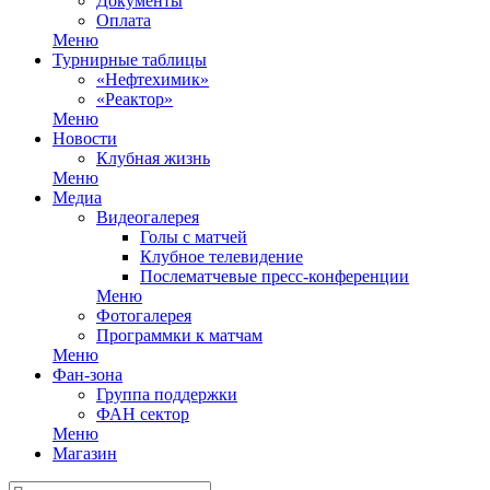
Документы
Оплата
Меню
Турнирные таблицы
«Нефтехимик»
«Реактор»
Меню
Новости
Клубная жизнь
Меню
Медиа
Видеогалерея
Голы с матчей
Клубное телевидение
Послематчевые пресс-конференции
Меню
Фотогалерея
Программки к матчам
Меню
Фан-зона
Группа поддержки
ФАН сектор
Меню
Магазин