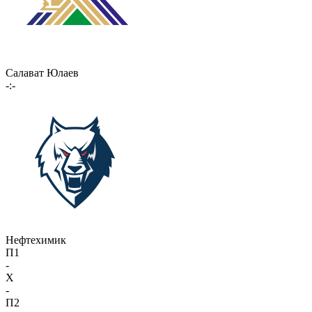
Салават Юлаев
-:-
Нефтехимик
П1
-
X
-
П2