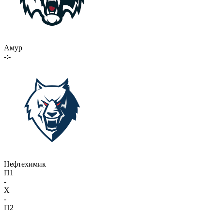
Амур
-:-
Нефтехимик
П1
-
X
-
П2
-