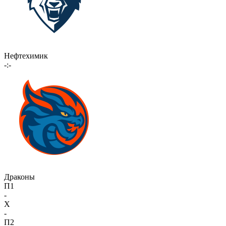
Нефтехимик
-:-
Драконы
П1
-
X
-
П2