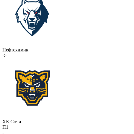
Нефтехимик
-:-
ХК Сочи
П1
-