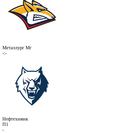
Металлург Мг
-:-
Нефтехимик
П1
-