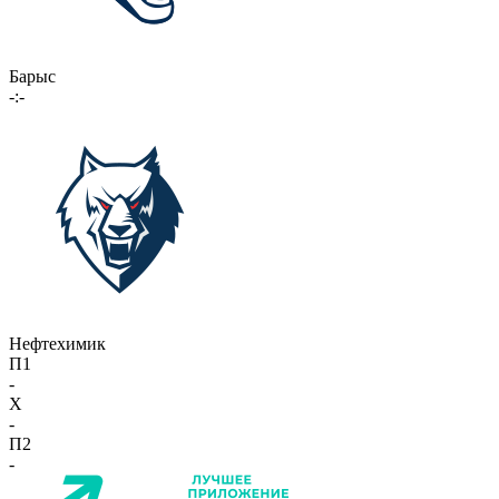
Барыс
-:-
Нефтехимик
П1
-
X
-
П2
-