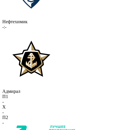
Нефтехимик
-:-
Адмирал
П1
-
X
-
П2
-