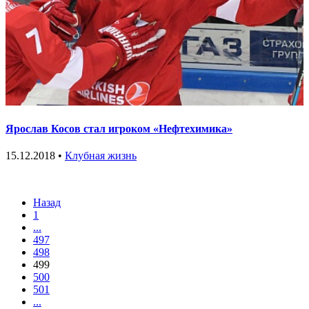
Ярослав Косов стал игроком «Нефтехимика»
15.12.2018 •
Клубная жизнь
Назад
1
...
497
498
499
500
501
...