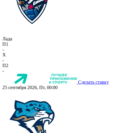
Лада
П1
-
X
-
П2
-
Сделать ставку
25 сентября 2026, Пт, 00:00