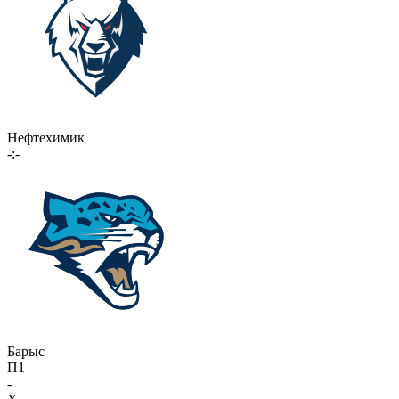
Нефтехимик
-:-
Барыс
П1
-