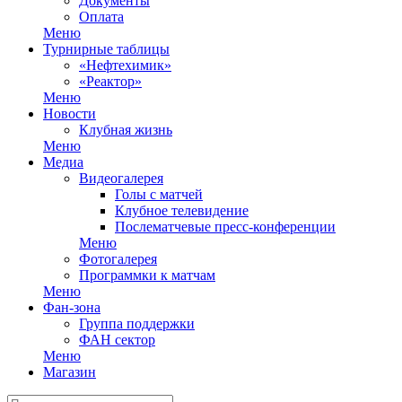
Документы
Оплата
Меню
Турнирные таблицы
«Нефтехимик»
«Реактор»
Меню
Новости
Клубная жизнь
Меню
Медиа
Видеогалерея
Голы с матчей
Клубное телевидение
Послематчевые пресс-конференции
Меню
Фотогалерея
Программки к матчам
Меню
Фан-зона
Группа поддержки
ФАН сектор
Меню
Магазин