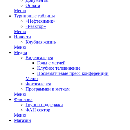
Документы
Оплата
Меню
Турнирные таблицы
«Нефтехимик»
«Реактор»
Меню
Новости
Клубная жизнь
Меню
Медиа
Видеогалерея
Голы с матчей
Клубное телевидение
Послематчевые пресс-конференции
Меню
Фотогалерея
Программки к матчам
Меню
Фан-зона
Группа поддержки
ФАН сектор
Меню
Магазин