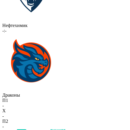
Нефтехимик
-:-
Драконы
П1
-
X
-
П2
-