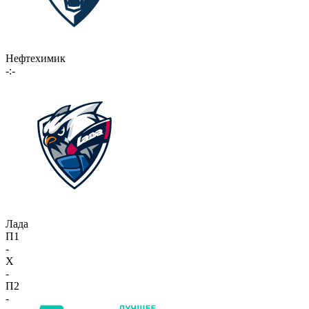
Нефтехимик
-:-
Лада
П1
-
X
-
П2
-