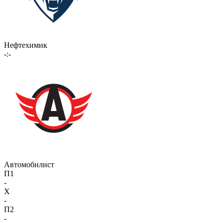
Нефтехимик
-:-
Автомобилист
П1
-
X
-
П2
-