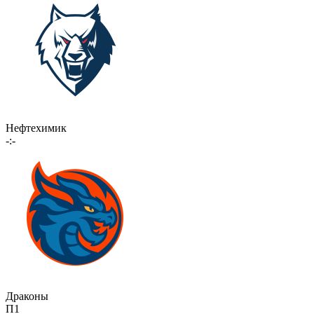
Нефтехимик
-:-
Драконы
П1