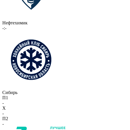
Нефтехимик
-:-
Сибирь
П1
-
X
-
П2
-