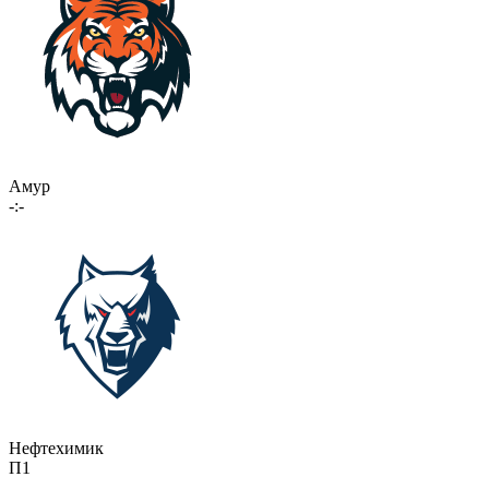
Амур
-:-
Нефтехимик
П1
-