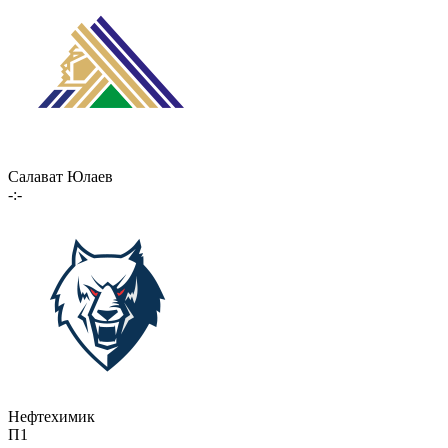
Салават Юлаев
-:-
Нефтехимик
П1