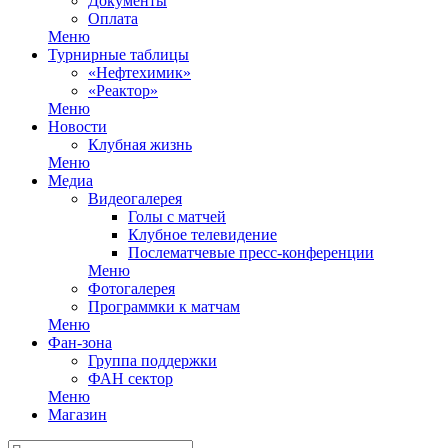
Документы
Оплата
Меню
Турнирные таблицы
«Нефтехимик»
«Реактор»
Меню
Новости
Клубная жизнь
Меню
Медиа
Видеогалерея
Голы с матчей
Клубное телевидение
Послематчевые пресс-конференции
Меню
Фотогалерея
Программки к матчам
Меню
Фан-зона
Группа поддержки
ФАН сектор
Меню
Магазин