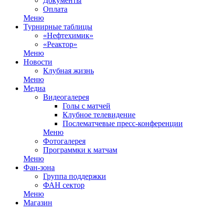
Документы
Оплата
Меню
Турнирные таблицы
«Нефтехимик»
«Реактор»
Меню
Новости
Клубная жизнь
Меню
Медиа
Видеогалерея
Голы с матчей
Клубное телевидение
Послематчевые пресс-конференции
Меню
Фотогалерея
Программки к матчам
Меню
Фан-зона
Группа поддержки
ФАН сектор
Меню
Магазин