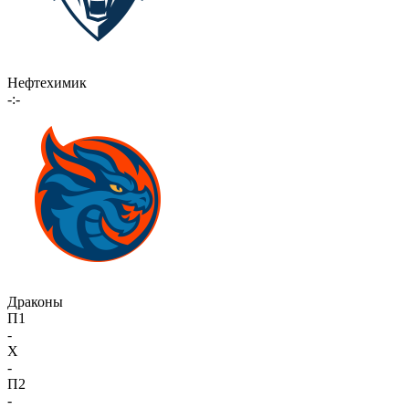
Нефтехимик
-:-
Драконы
П1
-
X
-
П2
-