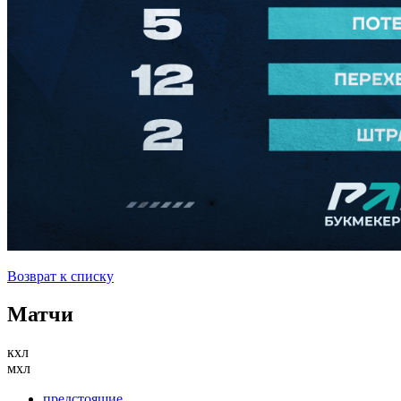
Возврат к списку
Матчи
кхл
мхл
предстоящие