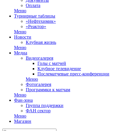
Документы
Оплата
Меню
Турнирные таблицы
«Нефтехимик»
«Реактор»
Меню
Новости
Клубная жизнь
Меню
Медиа
Видеогалерея
Голы с матчей
Клубное телевидение
Послематчевые пресс-конференции
Меню
Фотогалерея
Программки к матчам
Меню
Фан-зона
Группа поддержки
ФАН сектор
Меню
Магазин