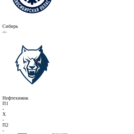
Сибирь
-:-
Нефтехимик
П1
-
X
-
П2
-