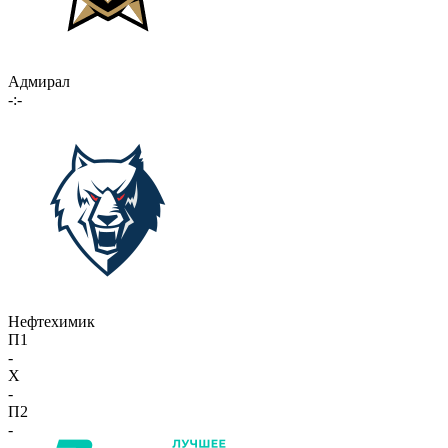
Адмирал
-:-
Нефтехимик
П1
-
X
-
П2
-