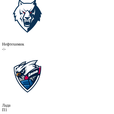
Нефтехимик
-:-
Лада
П1