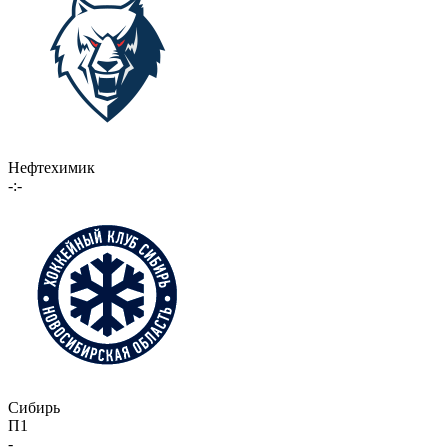
Нефтехимик
-:-
Сибирь
П1
-