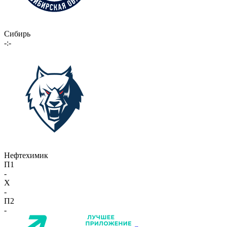
Сибирь
-:-
Нефтехимик
П1
-
X
-
П2
-