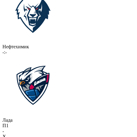
Нефтехимик
-:-
Лада
П1
-
X