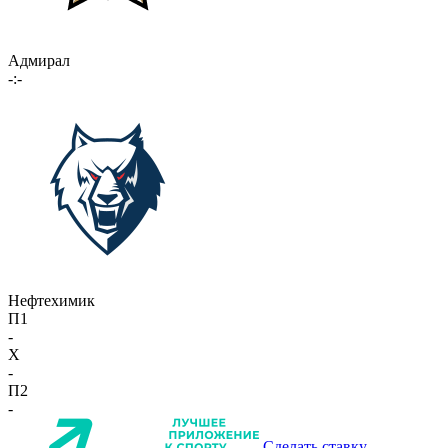
Адмирал
-:-
Нефтехимик
П1
-
X
-
П2
-
Сделать ставку