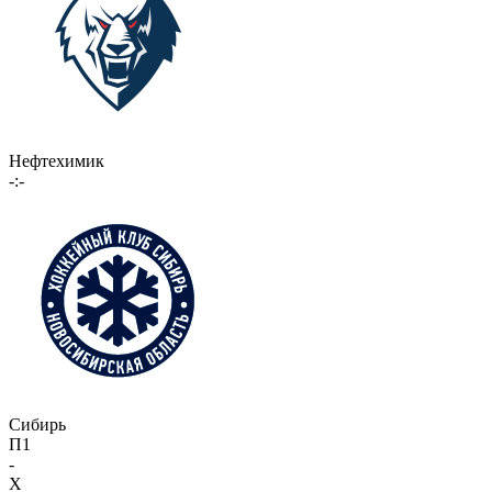
Нефтехимик
-:-
Сибирь
П1
-
X