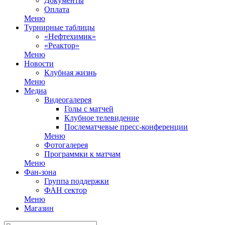
Документы
Оплата
Меню
Турнирные таблицы
«Нефтехимик»
«Реактор»
Меню
Новости
Клубная жизнь
Меню
Медиа
Видеогалерея
Голы с матчей
Клубное телевидение
Послематчевые пресс-конференции
Меню
Фотогалерея
Программки к матчам
Меню
Фан-зона
Группа поддержки
ФАН сектор
Меню
Магазин