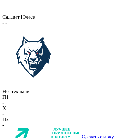
Салават Юлаев
-:-
Нефтехимик
П1
-
X
-
П2
-
Сделать ставку