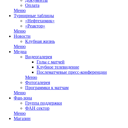
Документы
Оплата
Меню
Турнирные таблицы
«Нефтехимик»
«Реактор»
Меню
Новости
Клубная жизнь
Меню
Медиа
Видеогалерея
Голы с матчей
Клубное телевидение
Послематчевые пресс-конференции
Меню
Фотогалерея
Программки к матчам
Меню
Фан-зона
Группа поддержки
ФАН сектор
Меню
Магазин