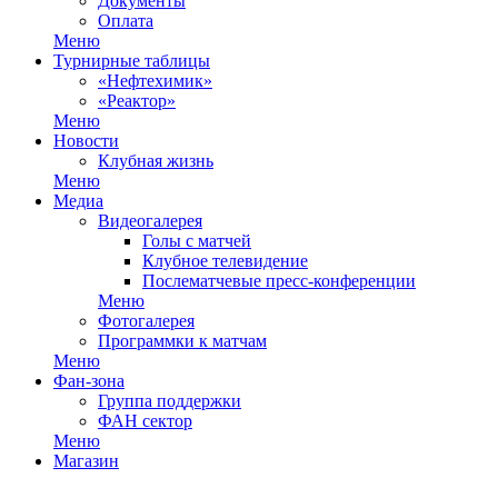
Документы
Оплата
Меню
Турнирные таблицы
«Нефтехимик»
«Реактор»
Меню
Новости
Клубная жизнь
Меню
Медиа
Видеогалерея
Голы с матчей
Клубное телевидение
Послематчевые пресс-конференции
Меню
Фотогалерея
Программки к матчам
Меню
Фан-зона
Группа поддержки
ФАН сектор
Меню
Магазин