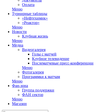
Документы
Оплата
Меню
Турнирные таблицы
«Нефтехимик»
«Реактор»
Меню
Новости
Клубная жизнь
Меню
Медиа
Видеогалерея
Голы с матчей
Клубное телевидение
Послематчевые пресс-конференции
Меню
Фотогалерея
Программки к матчам
Меню
Фан-зона
Группа поддержки
ФАН сектор
Меню
Магазин