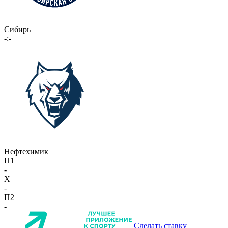
Сибирь
-:-
Нефтехимик
П1
-
X
-
П2
-
Сделать ставку