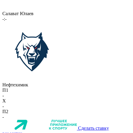
Салават Юлаев
-:-
Нефтехимик
П1
-
X
-
П2
-
Сделать ставку