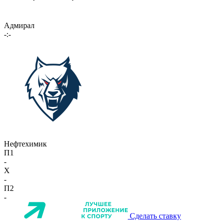
Адмирал
-:-
Нефтехимик
П1
-
X
-
П2
-
Сделать ставку