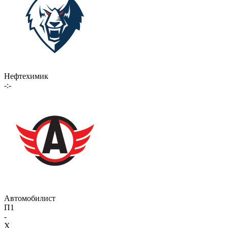
Нефтехимик
-:-
Автомобилист
П1
-
X