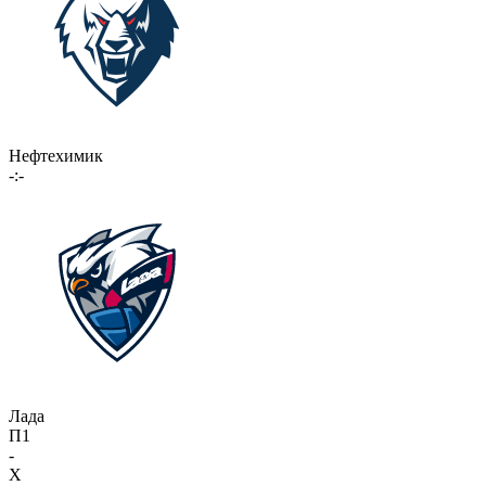
Нефтехимик
-:-
Лада
П1
-
X