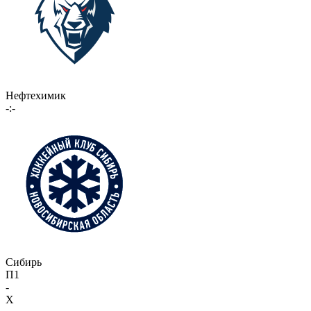
Нефтехимик
-:-
Сибирь
П1
-
X