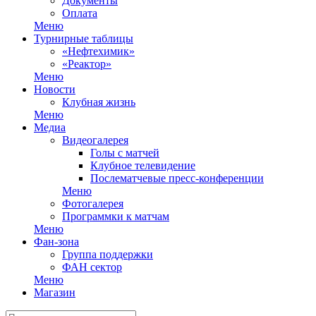
Документы
Оплата
Меню
Турнирные таблицы
«Нефтехимик»
«Реактор»
Меню
Новости
Клубная жизнь
Меню
Медиа
Видеогалерея
Голы с матчей
Клубное телевидение
Послематчевые пресс-конференции
Меню
Фотогалерея
Программки к матчам
Меню
Фан-зона
Группа поддержки
ФАН сектор
Меню
Магазин