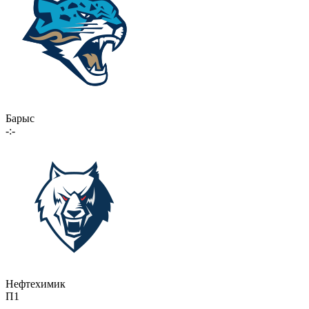
Барыс
-:-
Нефтехимик
П1
-