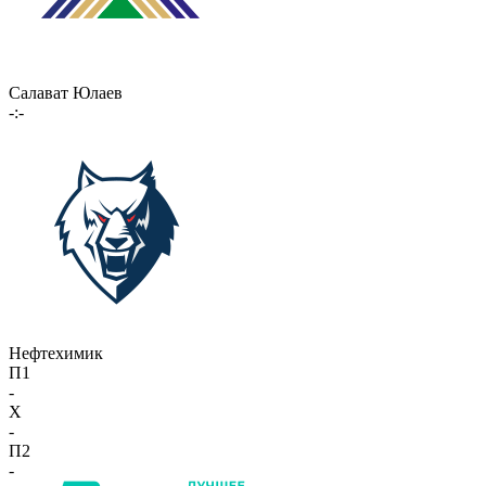
Салават Юлаев
-:-
Нефтехимик
П1
-
X
-
П2
-