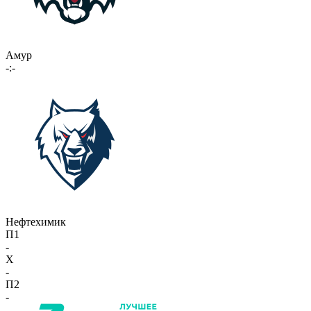
Амур
-:-
Нефтехимик
П1
-
X
-
П2
-