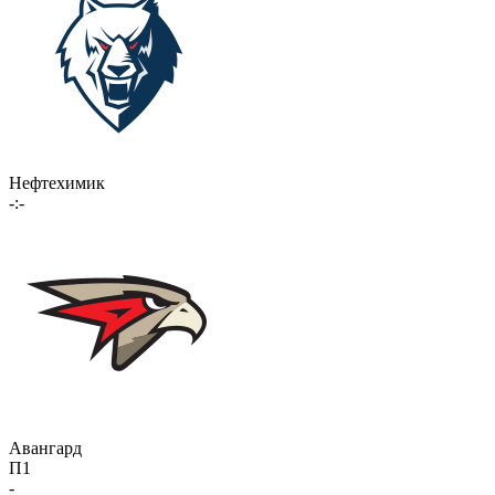
Нефтехимик
-:-
Авангард
П1
-