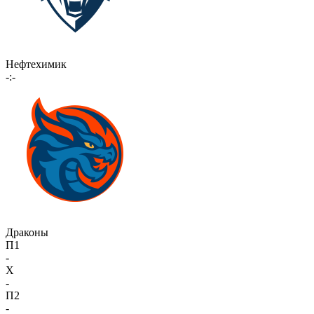
Нефтехимик
-:-
Драконы
П1
-
X
-
П2
-