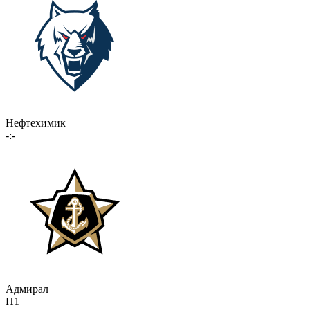
Нефтехимик
-:-
Адмирал
П1