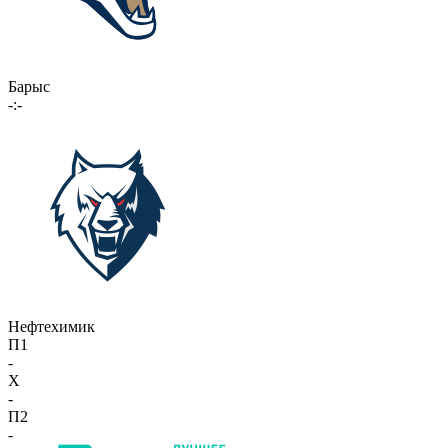
Барыс
-:-
Нефтехимик
П1
-
X
-
П2
-