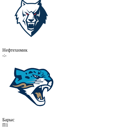
Нефтехимик
-:-
Барыс
П1