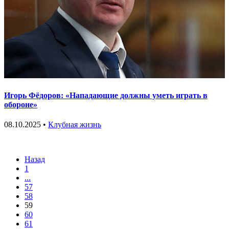
Игорь Фёдоров: «Нападающие должны уметь играть в
обороне»
08.10.2025 •
Клубная жизнь
Назад
1
...
57
58
59
60
61