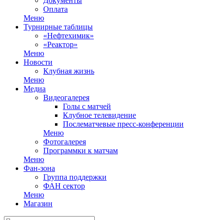
Документы
Оплата
Меню
Турнирные таблицы
«Нефтехимик»
«Реактор»
Меню
Новости
Клубная жизнь
Меню
Медиа
Видеогалерея
Голы с матчей
Клубное телевидение
Послематчевые пресс-конференции
Меню
Фотогалерея
Программки к матчам
Меню
Фан-зона
Группа поддержки
ФАН сектор
Меню
Магазин