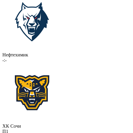
Нефтехимик
-:-
ХК Сочи
П1