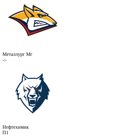
Металлург Мг
-:-
Нефтехимик
П1