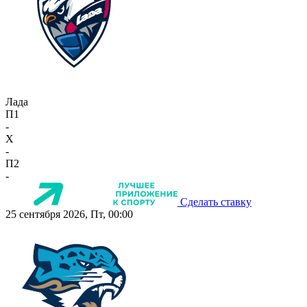
Лада
П1
-
X
-
П2
-
Сделать ставку
25 сентября 2026, Пт, 00:00