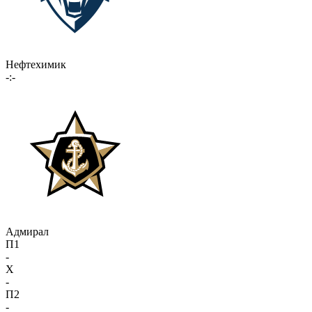
Нефтехимик
-:-
Адмирал
П1
-
X
-
П2
-