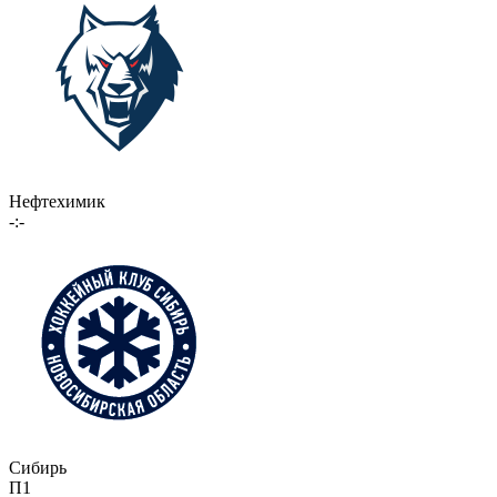
Нефтехимик
-:-
Сибирь
П1