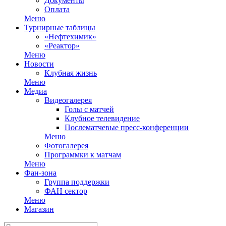
Документы
Оплата
Меню
Турнирные таблицы
«Нефтехимик»
«Реактор»
Меню
Новости
Клубная жизнь
Меню
Медиа
Видеогалерея
Голы с матчей
Клубное телевидение
Послематчевые пресс-конференции
Меню
Фотогалерея
Программки к матчам
Меню
Фан-зона
Группа поддержки
ФАН сектор
Меню
Магазин