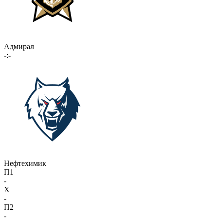
Адмирал
-:-
Нефтехимик
П1
-
X
-
П2
-