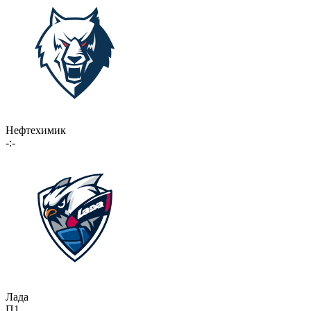
Нефтехимик
-:-
Лада
П1