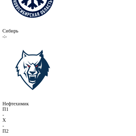
Сибирь
-:-
Нефтехимик
П1
-
X
-
П2