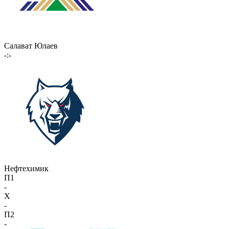
Салават Юлаев
-:-
Нефтехимик
П1
-
X
-
П2
-