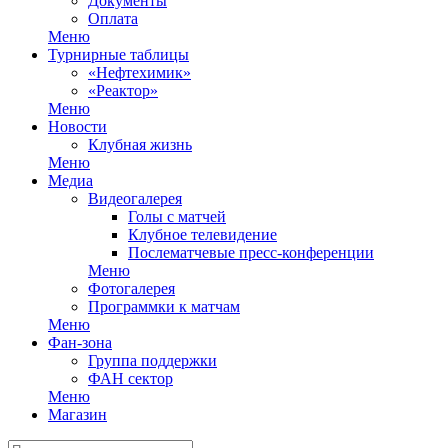
Документы
Оплата
Меню
Турнирные таблицы
«Нефтехимик»
«Реактор»
Меню
Новости
Клубная жизнь
Меню
Медиа
Видеогалерея
Голы с матчей
Клубное телевидение
Послематчевые пресс-конференции
Меню
Фотогалерея
Программки к матчам
Меню
Фан-зона
Группа поддержки
ФАН сектор
Меню
Магазин