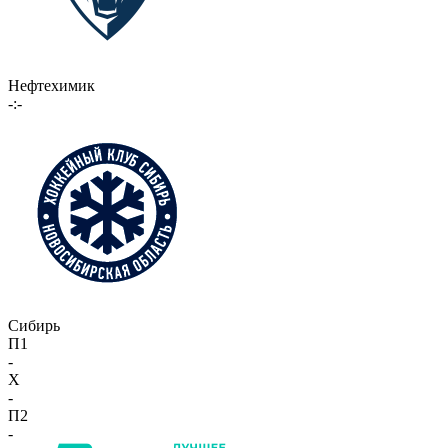
Нефтехимик
-:-
Сибирь
П1
-
X
-
П2
-