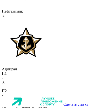
Нефтехимик
-:-
Адмирал
П1
-
X
-
П2
-
Сделать ставку