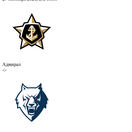
Адмирал
-:-