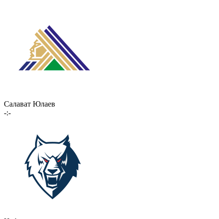
Салават Юлаев
-:-