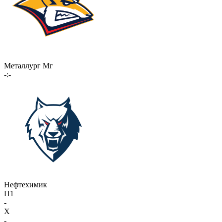
Металлург Мг
-:-
Нефтехимик
П1
-
X
-