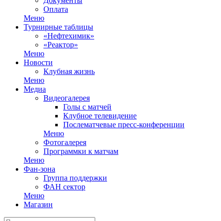
Документы
Оплата
Меню
Турнирные таблицы
«Нефтехимик»
«Реактор»
Меню
Новости
Клубная жизнь
Меню
Медиа
Видеогалерея
Голы с матчей
Клубное телевидение
Послематчевые пресс-конференции
Меню
Фотогалерея
Программки к матчам
Меню
Фан-зона
Группа поддержки
ФАН сектор
Меню
Магазин