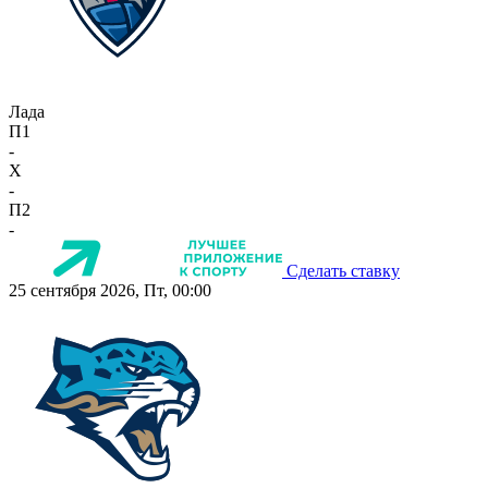
Лада
П1
-
X
-
П2
-
Сделать ставку
25 сентября 2026, Пт, 00:00