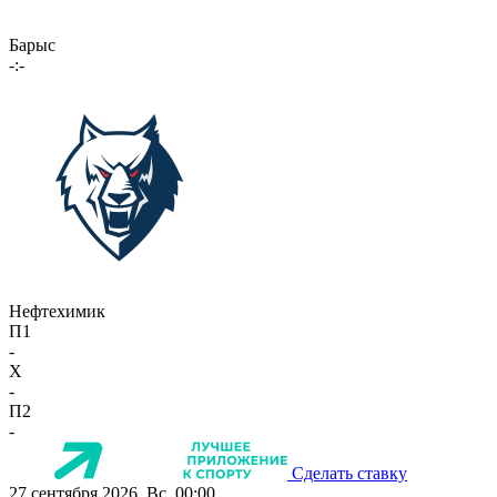
Барыс
-:-
Нефтехимик
П1
-
X
-
П2
-
Сделать ставку
27 сентября 2026, Вс, 00:00