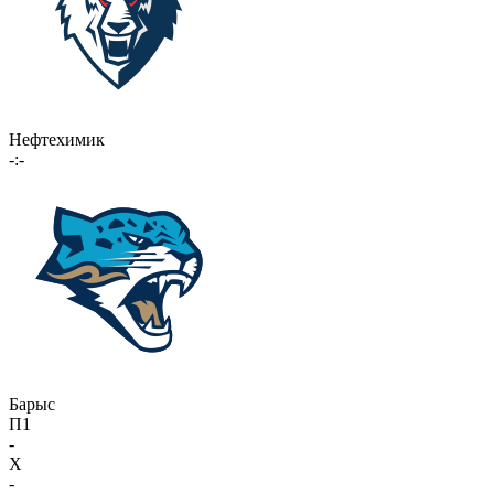
Нефтехимик
-:-
Барыс
П1
-
X
-