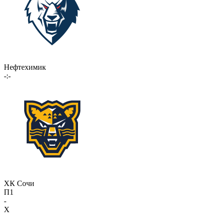
Нефтехимик
-:-
ХК Сочи
П1
-
X