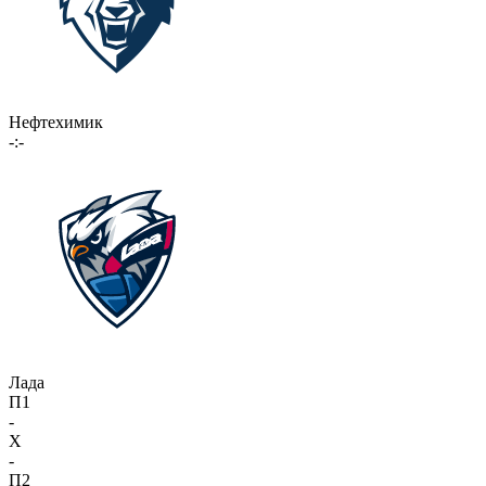
Нефтехимик
-:-
Лада
П1
-
X
-
П2