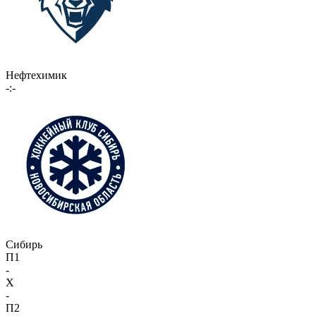
Нефтехимик
-:-
Сибирь
П1
-
X
-
П2