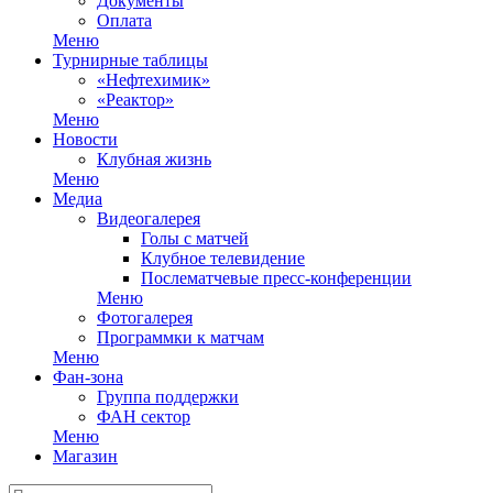
Документы
Оплата
Меню
Турнирные таблицы
«Нефтехимик»
«Реактор»
Меню
Новости
Клубная жизнь
Меню
Медиа
Видеогалерея
Голы с матчей
Клубное телевидение
Послематчевые пресс-конференции
Меню
Фотогалерея
Программки к матчам
Меню
Фан-зона
Группа поддержки
ФАН сектор
Меню
Магазин