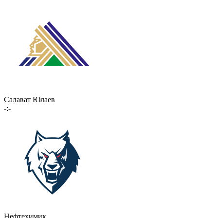
Салават Юлаев
-:-
Нефтехимик