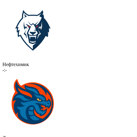
Нефтехимик
-:-