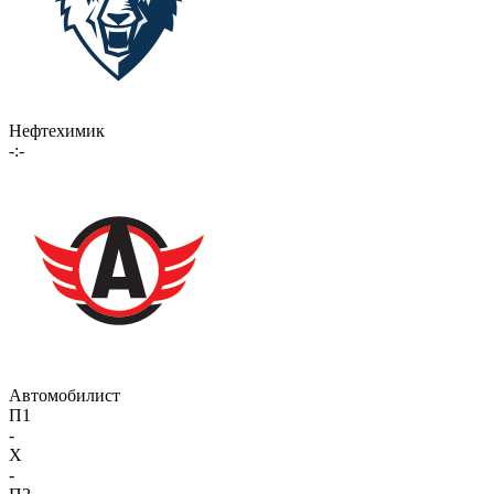
Нефтехимик
-:-
Автомобилист
П1
-
X
-