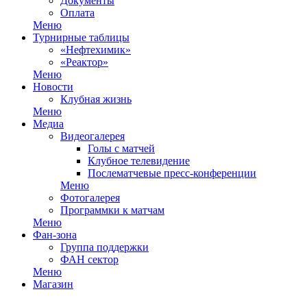
Документы
Оплата
Меню
Турнирные таблицы
«Нефтехимик»
«Реактор»
Меню
Новости
Клубная жизнь
Меню
Медиа
Видеогалерея
Голы с матчей
Клубное телевидение
Послематчевые пресс-конференции
Меню
Фотогалерея
Программки к матчам
Меню
Фан-зона
Группа поддержки
ФАН сектор
Меню
Магазин