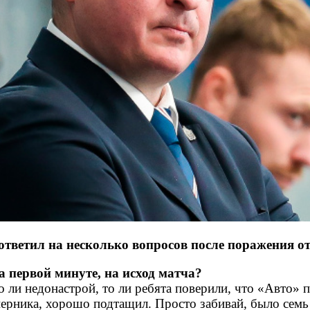
ветил на несколько вопросов после поражения от 
 первой минуте, на исход матча?
то ли недонастрой, то ли ребята поверили, что «Авто» 
перника, хорошо подтащил. Просто забивай, было семь 