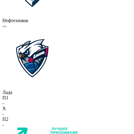
Нефтехимик
-:-
Лада
П1
-
X
-
П2
-