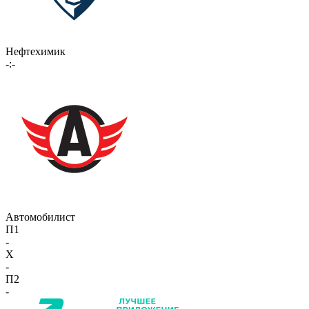
Нефтехимик
-:-
Автомобилист
П1
-
X
-
П2
-