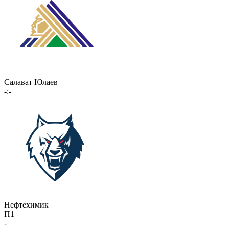
Салават Юлаев
-:-
Нефтехимик
П1
-