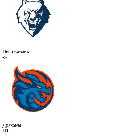
Нефтехимик
-:-
Драконы
П1
-