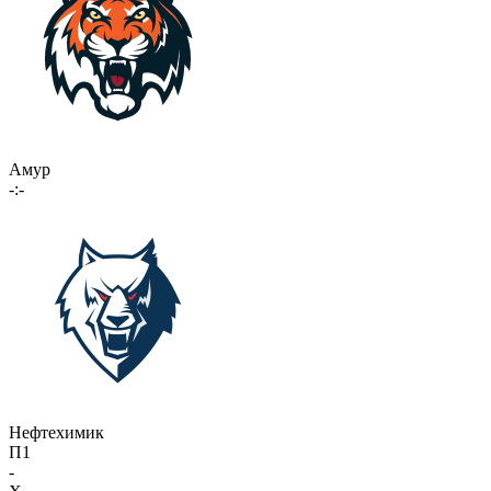
Амур
-:-
Нефтехимик
П1
-