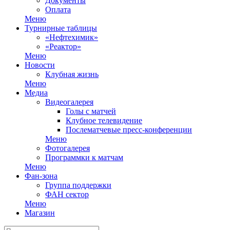
Документы
Оплата
Меню
Турнирные таблицы
«Нефтехимик»
«Реактор»
Меню
Новости
Клубная жизнь
Меню
Медиа
Видеогалерея
Голы с матчей
Клубное телевидение
Послематчевые пресс-конференции
Меню
Фотогалерея
Программки к матчам
Меню
Фан-зона
Группа поддержки
ФАН сектор
Меню
Магазин