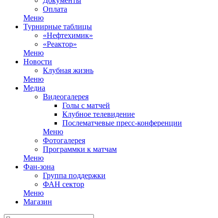
Документы
Оплата
Меню
Турнирные таблицы
«Нефтехимик»
«Реактор»
Меню
Новости
Клубная жизнь
Меню
Медиа
Видеогалерея
Голы с матчей
Клубное телевидение
Послематчевые пресс-конференции
Меню
Фотогалерея
Программки к матчам
Меню
Фан-зона
Группа поддержки
ФАН сектор
Меню
Магазин