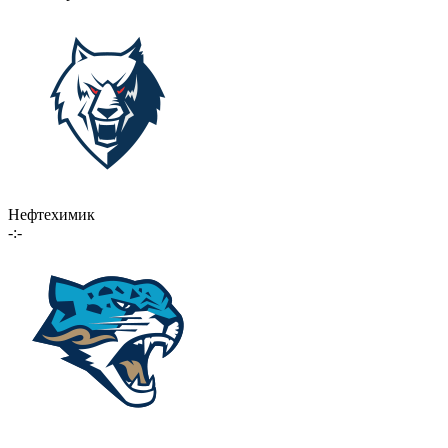
Нефтехимик
-:-