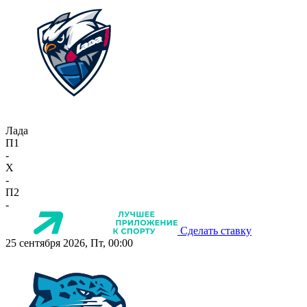
Лада
П1
-
X
-
П2
-
Сделать ставку
25 сентября 2026, Пт, 00:00