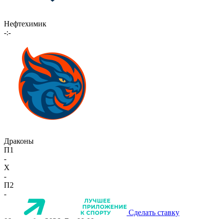
Нефтехимик
-:-
Драконы
П1
-
X
-
П2
-
Сделать ставку