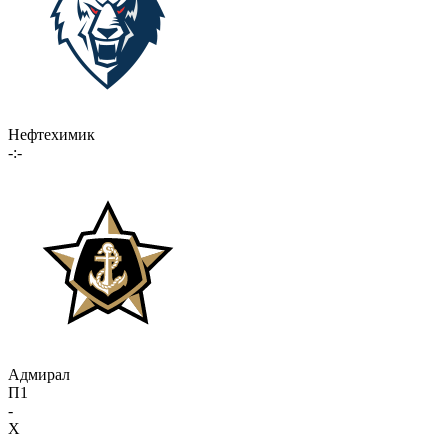
Нефтехимик
-:-
Адмирал
П1
-
X
-