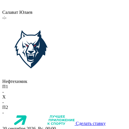
Салават Юлаев
-:-
Нефтехимик
П1
-
X
-
П2
-
Сделать ставку
20 сентября 2026, Вс, 00:00