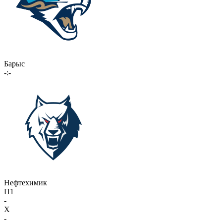
Барыс
-:-
Нефтехимик
П1
-
X
-