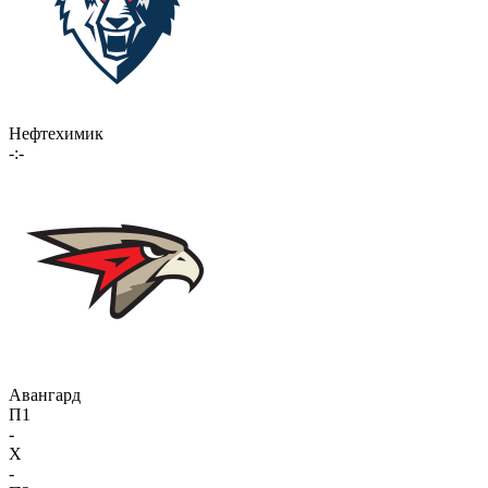
Нефтехимик
-:-
Авангард
П1
-
X
-