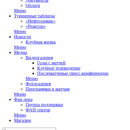
Документы
Оплата
Меню
Турнирные таблицы
«Нефтехимик»
«Реактор»
Меню
Новости
Клубная жизнь
Меню
Медиа
Видеогалерея
Голы с матчей
Клубное телевидение
Послематчевые пресс-конференции
Меню
Фотогалерея
Программки к матчам
Меню
Фан-зона
Группа поддержки
ФАН сектор
Меню
Магазин