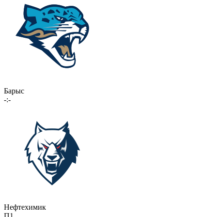
Барыс
-:-
Нефтехимик
П1