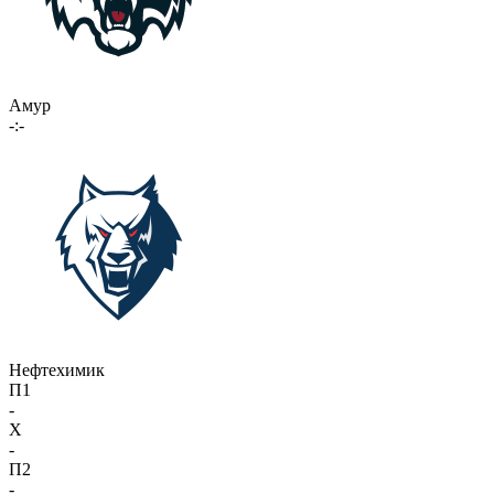
Амур
-:-
Нефтехимик
П1
-
X
-
П2
-