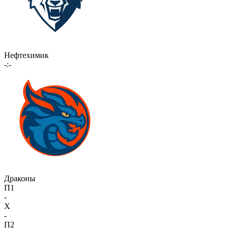
Нефтехимик
-:-
Драконы
П1
-
X
-
П2