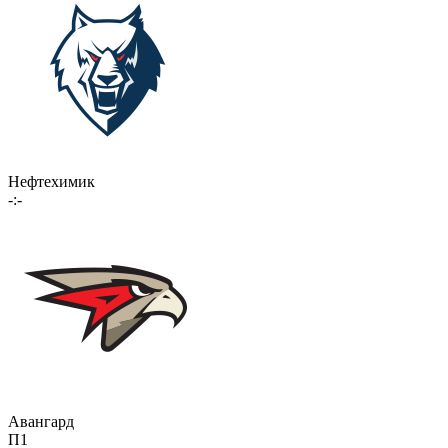
Нефтехимик
-:-
Авангард
П1