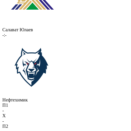
Салават Юлаев
-:-
Нефтехимик
П1
-
X
-
П2