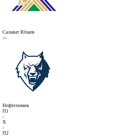
Салават Юлаев
-:-
Нефтехимик
П1
-
X
-
П2