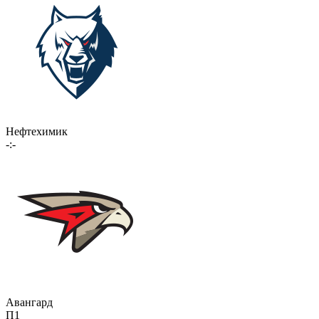
Нефтехимик
-:-
Авангард
П1