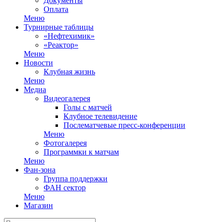
Документы
Оплата
Меню
Турнирные таблицы
«Нефтехимик»
«Реактор»
Меню
Новости
Клубная жизнь
Меню
Медиа
Видеогалерея
Голы с матчей
Клубное телевидение
Послематчевые пресс-конференции
Меню
Фотогалерея
Программки к матчам
Меню
Фан-зона
Группа поддержки
ФАН сектор
Меню
Магазин