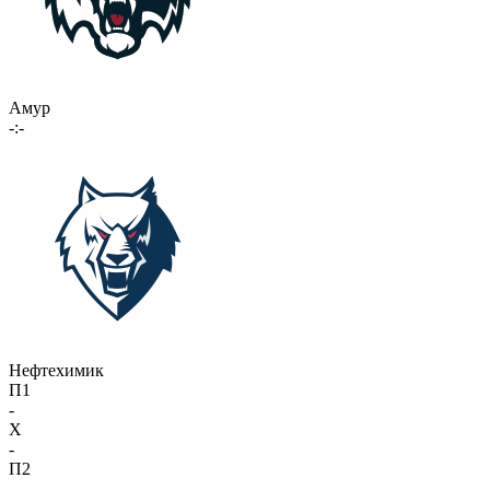
Амур
-:-
Нефтехимик
П1
-
X
-
П2
-