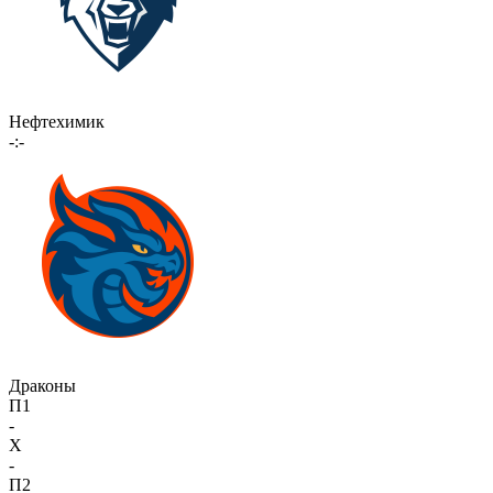
Нефтехимик
-:-
Драконы
П1
-
X
-
П2