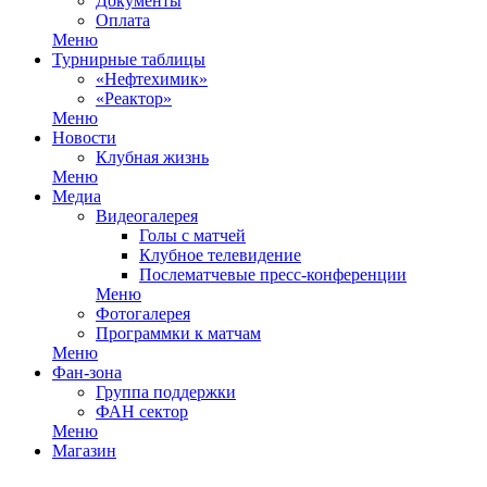
Документы
Оплата
Меню
Турнирные таблицы
«Нефтехимик»
«Реактор»
Меню
Новости
Клубная жизнь
Меню
Медиа
Видеогалерея
Голы с матчей
Клубное телевидение
Послематчевые пресс-конференции
Меню
Фотогалерея
Программки к матчам
Меню
Фан-зона
Группа поддержки
ФАН сектор
Меню
Магазин