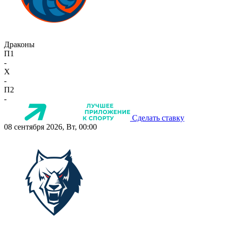
Драконы
П1
-
X
-
П2
-
Сделать ставку
08 сентября 2026, Вт, 00:00