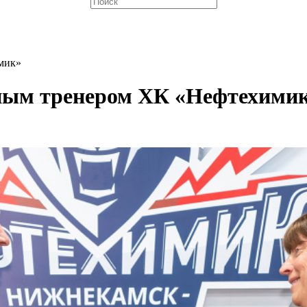
мик»
ным тренером ХК «Нефтехими