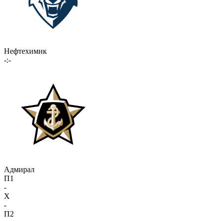
Нефтехимик
-:-
Адмирал
П1
-
X
-
П2