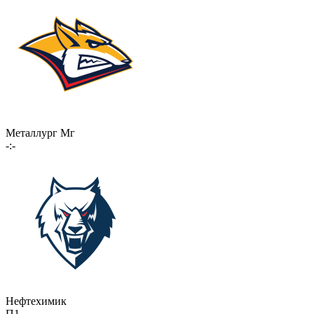
Металлург Мг
-:-
Нефтехимик
П1