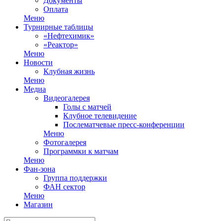
Документы
Оплата
Меню
Турнирные таблицы
«Нефтехимик»
«Реактор»
Меню
Новости
Клубная жизнь
Меню
Медиа
Видеогалерея
Голы с матчей
Клубное телевидение
Послематчевые пресс-конференции
Меню
Фотогалерея
Программки к матчам
Меню
Фан-зона
Группа поддержки
ФАН сектор
Меню
Магазин