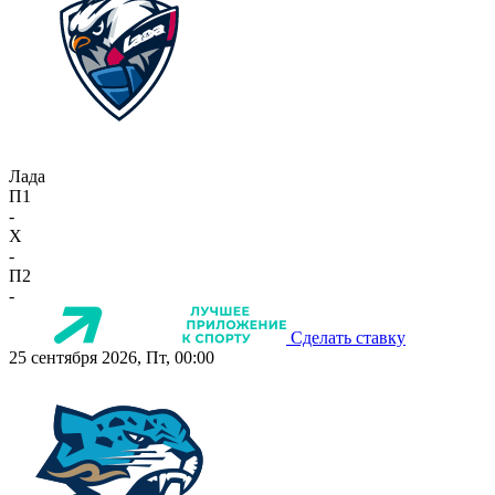
Лада
П1
-
X
-
П2
-
Сделать ставку
25 сентября 2026, Пт, 00:00