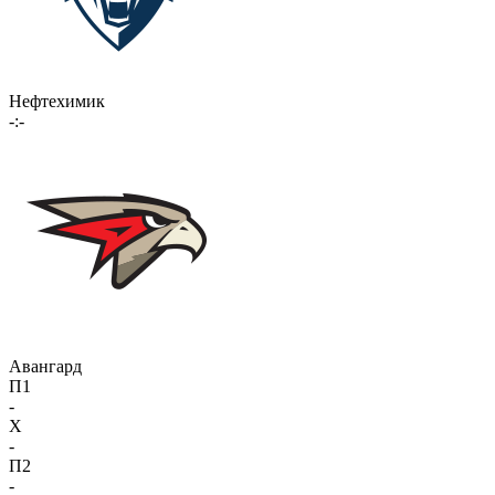
Нефтехимик
-:-
Авангард
П1
-
X
-
П2
-