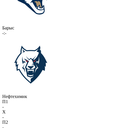
Барыс
-:-
Нефтехимик
П1
-
X
-
П2
-