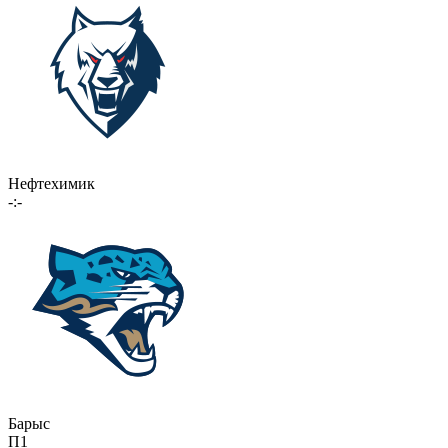
Нефтехимик
-:-
Барыс
П1