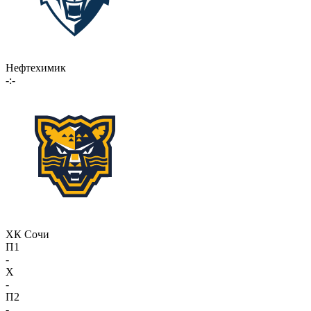
Нефтехимик
-:-
ХК Сочи
П1
-
X
-
П2
-