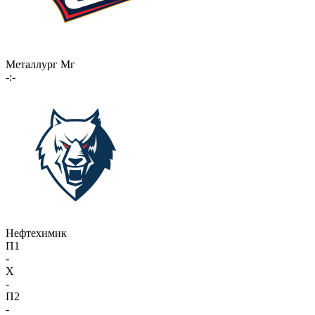
Металлург Мг
-:-
Нефтехимик
П1
-
X
-
П2
-