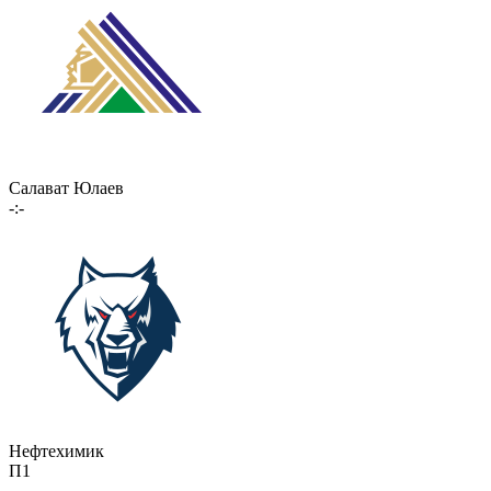
Салават Юлаев
-:-
Нефтехимик
П1
-