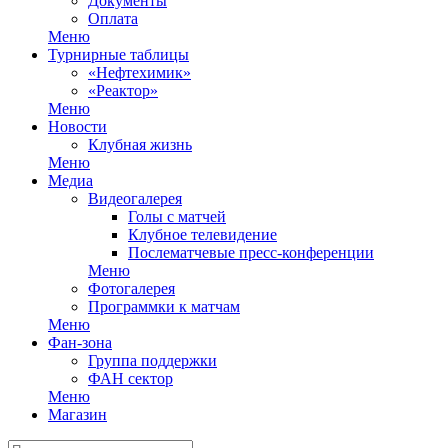
Документы
Оплата
Меню
Турнирные таблицы
«Нефтехимик»
«Реактор»
Меню
Новости
Клубная жизнь
Меню
Медиа
Видеогалерея
Голы с матчей
Клубное телевидение
Послематчевые пресс-конференции
Меню
Фотогалерея
Программки к матчам
Меню
Фан-зона
Группа поддержки
ФАН сектор
Меню
Магазин