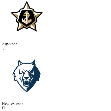
Адмирал
-:-
Нефтехимик
П1