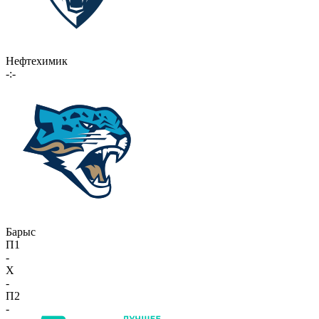
Нефтехимик
-:-
Барыс
П1
-
X
-
П2
-