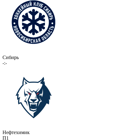
Сибирь
-:-
Нефтехимик
П1