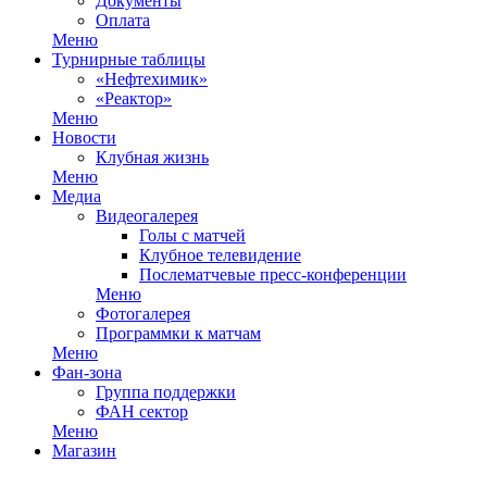
Документы
Оплата
Меню
Турнирные таблицы
«Нефтехимик»
«Реактор»
Меню
Новости
Клубная жизнь
Меню
Медиа
Видеогалерея
Голы с матчей
Клубное телевидение
Послематчевые пресс-конференции
Меню
Фотогалерея
Программки к матчам
Меню
Фан-зона
Группа поддержки
ФАН сектор
Меню
Магазин