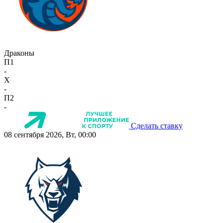
Драконы
П1
-
X
-
П2
-
Сделать ставку
08 сентября 2026, Вт, 00:00