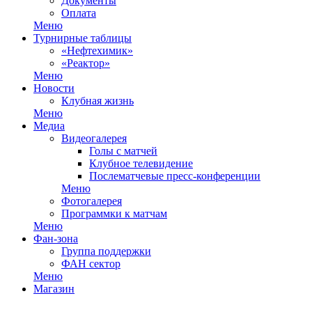
Документы
Оплата
Меню
Турнирные таблицы
«Нефтехимик»
«Реактор»
Меню
Новости
Клубная жизнь
Меню
Медиа
Видеогалерея
Голы с матчей
Клубное телевидение
Послематчевые пресс-конференции
Меню
Фотогалерея
Программки к матчам
Меню
Фан-зона
Группа поддержки
ФАН сектор
Меню
Магазин