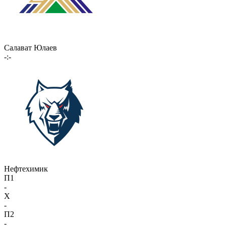
Салават Юлаев
-:-
Нефтехимик
П1
-
X
-
П2
-