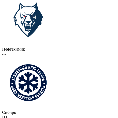
Нефтехимик
-:-
Сибирь
П1