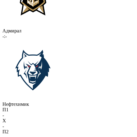
Адмирал
-:-
Нефтехимик
П1
-
X
-
П2