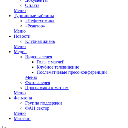
Документы
Оплата
Меню
Турнирные таблицы
«Нефтехимик»
«Реактор»
Меню
Новости
Клубная жизнь
Меню
Медиа
Видеогалерея
Голы с матчей
Клубное телевидение
Послематчевые пресс-конференции
Меню
Фотогалерея
Программки к матчам
Меню
Фан-зона
Группа поддержки
ФАН сектор
Меню
Магазин