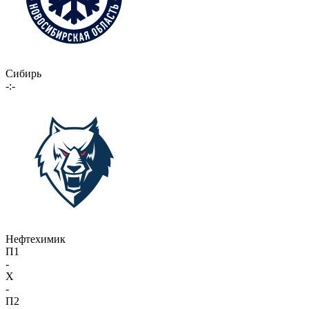
Сибирь
-:-
Нефтехимик
П1
-
X
-
П2