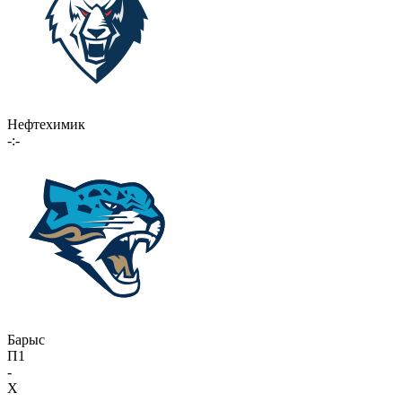
Нефтехимик
-:-
Барыс
П1
-
X