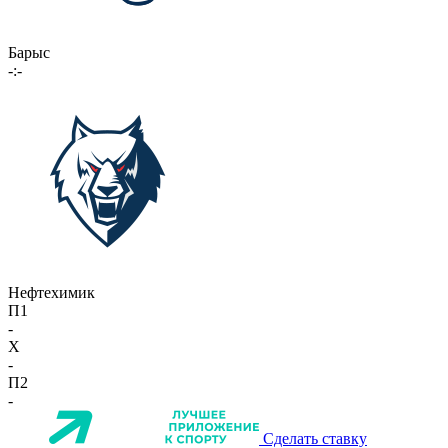
Барыс
-:-
Нефтехимик
П1
-
X
-
П2
-
Сделать ставку