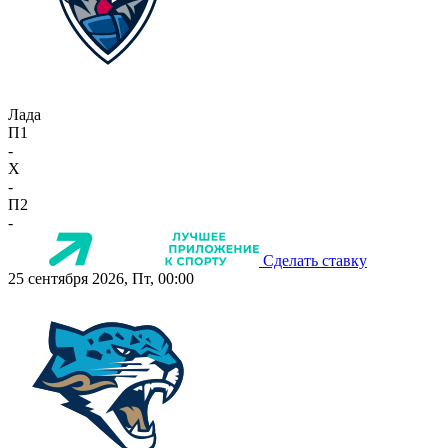
Лада
П1
-
X
-
П2
-
Сделать ставку
25 сентября 2026, Пт, 00:00