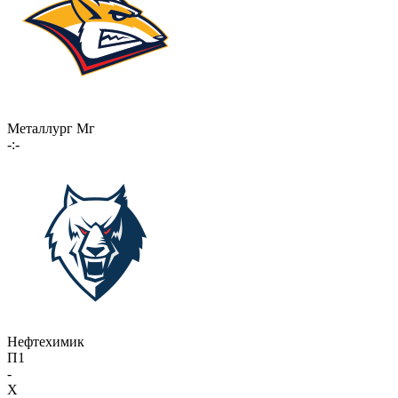
Металлург Мг
-:-
Нефтехимик
П1
-
X