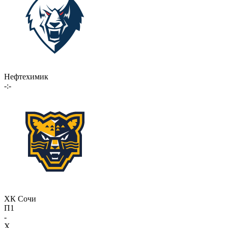
Нефтехимик
-:-
ХК Сочи
П1
-
X