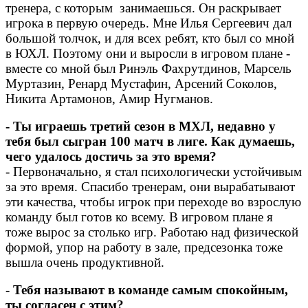
тренера, с которым занимаешься. Он раскрывает
игрока в первую очередь. Мне Илья Сергеевич дал
большой толчок, и для всех ребят, кто был со мной
в ЮХЛ. Поэтому они и выросли в игровом плане -
вместе со мной был Ринэль Фахрутдинов, Марсель
Муртазин, Ренард Мустафин, Арсений Соколов,
Никита Артамонов, Амир Нугманов.
- Ты играешь третий сезон в МХЛ, недавно у
тебя был сыгран 100 матч в лиге. Как думаешь,
чего удалось достичь за это время?
- Первоначально, я стал психологически устойчивым
за это время. Спасибо тренерам, они вырабатывают
эти качества, чтобы игрок при переходе во взрослую
команду был готов ко всему. В игровом плане я
тоже вырос за столько игр. Работаю над физической
формой, упор на работу в зале, предсезонка тоже
вышла очень продуктивной.
- Тебя называют в команде самым спокойным,
ты согласен с этим?