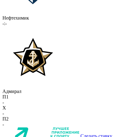
Нефтехимик
-:-
Адмирал
П1
-
X
-
П2
-
Сделать ставку