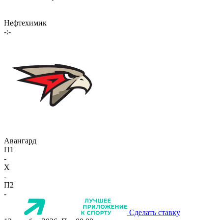
Нефтехимик
-:-
Авангард
П1
-
X
-
П2
-
Сделать ставку