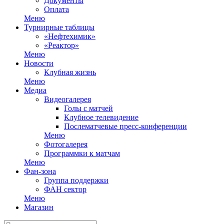
Документы
Оплата
Меню
Турнирные таблицы
«Нефтехимик»
«Реактор»
Меню
Новости
Клубная жизнь
Меню
Медиа
Видеогалерея
Голы с матчей
Клубное телевидение
Послематчевые пресс-конференции
Меню
Фотогалерея
Программки к матчам
Меню
Фан-зона
Группа поддержки
ФАН сектор
Меню
Магазин