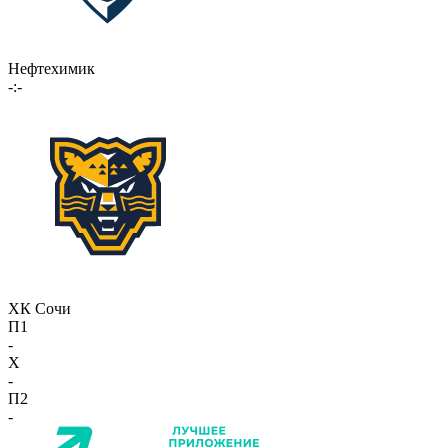
Нефтехимик
-:-
ХК Сочи
П1
-
X
-
П2
-