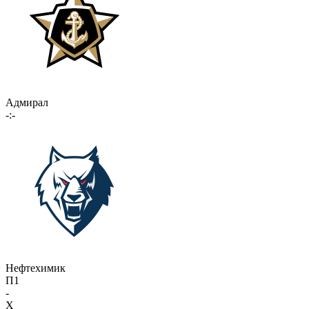
Адмирал
-:-
Нефтехимик
П1
-
X