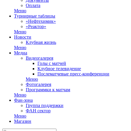
Документы
Оплата
Меню
Турнирные таблицы
«Нефтехимик»
«Реактор»
Меню
Новости
Клубная жизнь
Меню
Медиа
Видеогалерея
Голы с матчей
Клубное телевидение
Послематчевые пресс-конференции
Меню
Фотогалерея
Программки к матчам
Меню
Фан-зона
Группа поддержки
ФАН сектор
Меню
Магазин