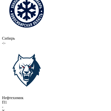
Сибирь
-:-
Нефтехимик
П1
-