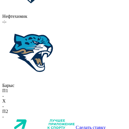
Нефтехимик
-:-
Барыс
П1
-
X
-
П2
-
Сделать ставку