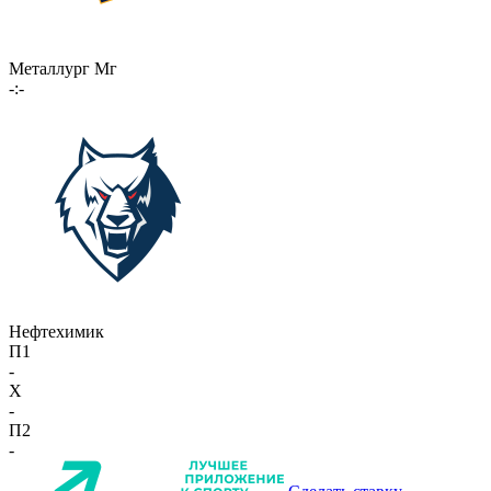
Металлург Мг
-:-
Нефтехимик
П1
-
X
-
П2
-