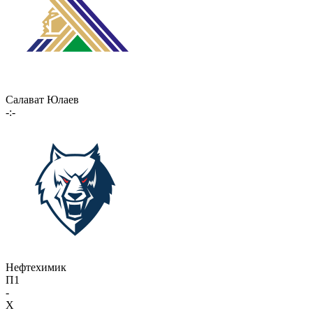
Салават Юлаев
-:-
Нефтехимик
П1
-
X