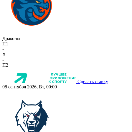
Драконы
П1
-
X
-
П2
-
Сделать ставку
08 сентября 2026, Вт, 00:00