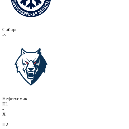
Сибирь
-:-
Нефтехимик
П1
-
X
-
П2