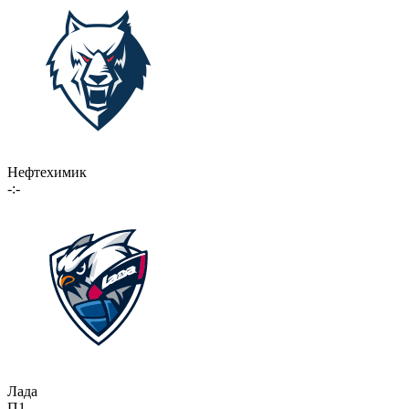
Нефтехимик
-:-
Лада
П1