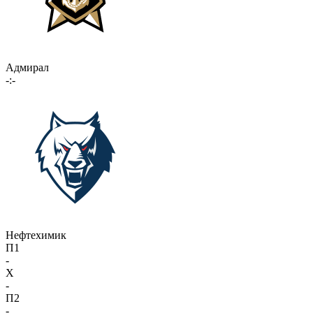
Адмирал
-:-
Нефтехимик
П1
-
X
-
П2
-