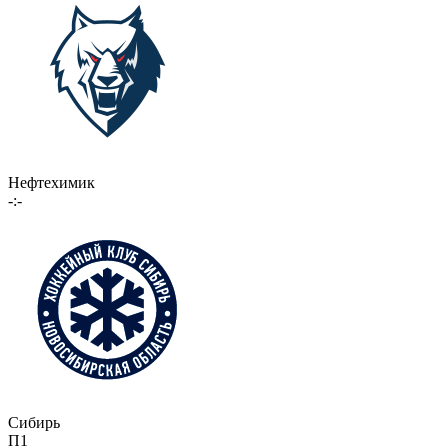
Нефтехимик
-:-
Сибирь
П1