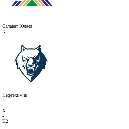
Салават Юлаев
-:-
Нефтехимик
П1
-
X
-
П2
-