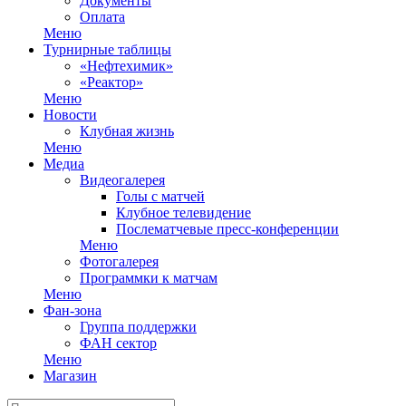
Документы
Оплата
Меню
Турнирные таблицы
«Нефтехимик»
«Реактор»
Меню
Новости
Клубная жизнь
Меню
Медиа
Видеогалерея
Голы с матчей
Клубное телевидение
Послематчевые пресс-конференции
Меню
Фотогалерея
Программки к матчам
Меню
Фан-зона
Группа поддержки
ФАН сектор
Меню
Магазин