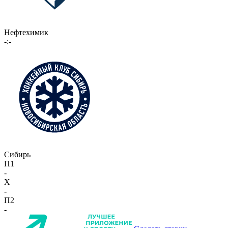
Нефтехимик
-:-
Сибирь
П1
-
X
-
П2
-