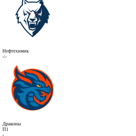
Нефтехимик
-:-
Драконы
П1
-