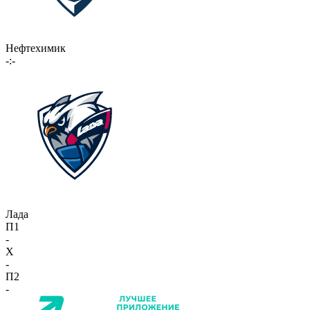
Нефтехимик
-:-
Лада
П1
-
X
-
П2
-