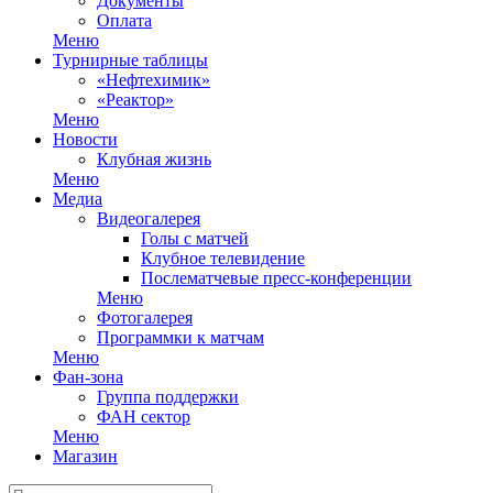
Документы
Оплата
Меню
Турнирные таблицы
«Нефтехимик»
«Реактор»
Меню
Новости
Клубная жизнь
Меню
Медиа
Видеогалерея
Голы с матчей
Клубное телевидение
Послематчевые пресс-конференции
Меню
Фотогалерея
Программки к матчам
Меню
Фан-зона
Группа поддержки
ФАН сектор
Меню
Магазин