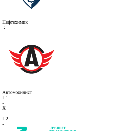
Нефтехимик
-:-
Автомобилист
П1
-
X
-
П2
-