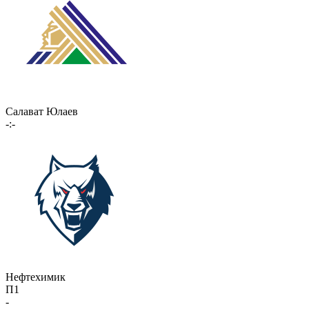
Салават Юлаев
-:-
Нефтехимик
П1
-