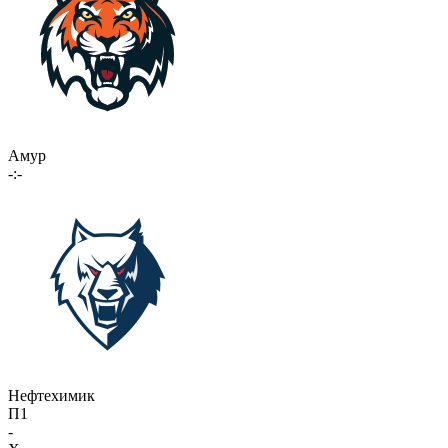
Амур
-:-
Нефтехимик
П1
-