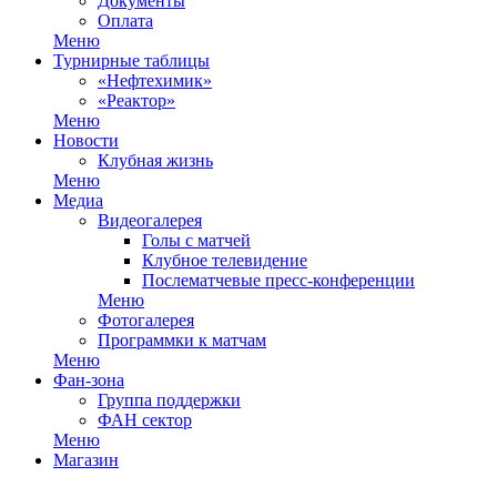
Документы
Оплата
Меню
Турнирные таблицы
«Нефтехимик»
«Реактор»
Меню
Новости
Клубная жизнь
Меню
Медиа
Видеогалерея
Голы с матчей
Клубное телевидение
Послематчевые пресс-конференции
Меню
Фотогалерея
Программки к матчам
Меню
Фан-зона
Группа поддержки
ФАН сектор
Меню
Магазин