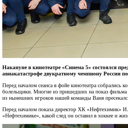
Накануне в кинотеатре «Синема 5» состоялся п
авиакатастрофе двукратному чемпиону России п
Перед началом сеанса в фойе кинотеатра собрались 
болельщики. Многие из пришедших на показ фильма ли
из нынешних игроков нашей команды Ваня пресекалс
Перед началом показа директор ХК «Нефтехимик» И. 
«Нефтехимике», какой след он оставил в хоккее и жи