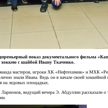
редпремьерный показ документального фильма «Ка
о хоккею с шайбой Ивану Ткаченко.
команда мастеров, игроки ХК «Нефтехимик» и МХК «Реа
чно знали Ивана. Ведь он в начале своей хоккейной к
я на ледовых площадках.
Ларионов, ведущий вечера Э. Абдуллин рассказали о т
зни.