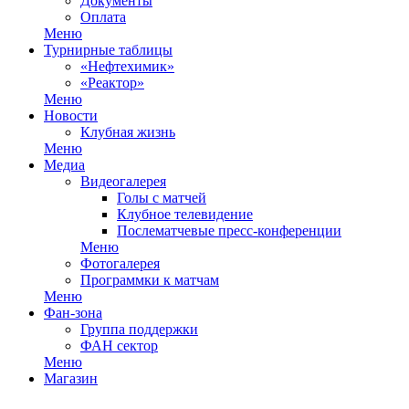
Документы
Оплата
Меню
Турнирные таблицы
«Нефтехимик»
«Реактор»
Меню
Новости
Клубная жизнь
Меню
Медиа
Видеогалерея
Голы с матчей
Клубное телевидение
Послематчевые пресс-конференции
Меню
Фотогалерея
Программки к матчам
Меню
Фан-зона
Группа поддержки
ФАН сектор
Меню
Магазин