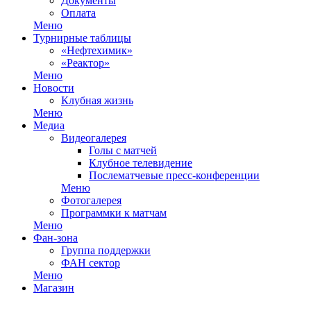
Документы
Оплата
Меню
Турнирные таблицы
«Нефтехимик»
«Реактор»
Меню
Новости
Клубная жизнь
Меню
Медиа
Видеогалерея
Голы с матчей
Клубное телевидение
Послематчевые пресс-конференции
Меню
Фотогалерея
Программки к матчам
Меню
Фан-зона
Группа поддержки
ФАН сектор
Меню
Магазин