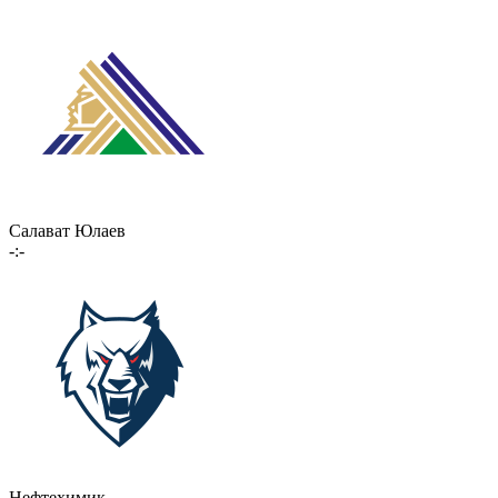
Салават Юлаев
-:-
Нефтехимик