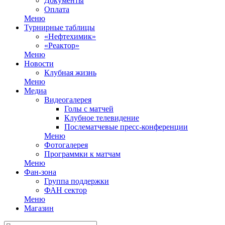
Документы
Оплата
Меню
Турнирные таблицы
«Нефтехимик»
«Реактор»
Меню
Новости
Клубная жизнь
Меню
Медиа
Видеогалерея
Голы с матчей
Клубное телевидение
Послематчевые пресс-конференции
Меню
Фотогалерея
Программки к матчам
Меню
Фан-зона
Группа поддержки
ФАН сектор
Меню
Магазин