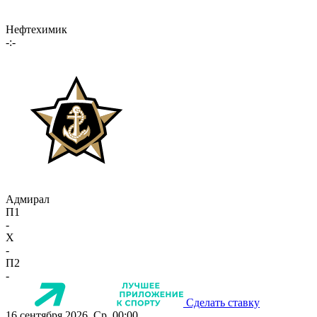
Нефтехимик
-:-
Адмирал
П1
-
X
-
П2
-
Сделать ставку
16 сентября 2026, Ср, 00:00