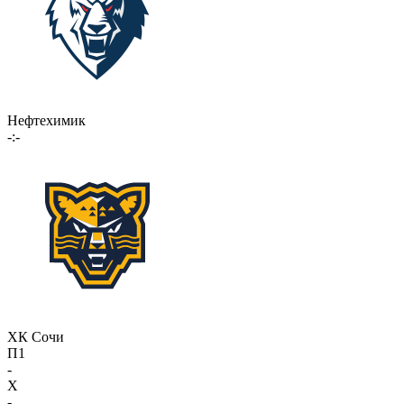
Нефтехимик
-:-
ХК Сочи
П1
-
X
-