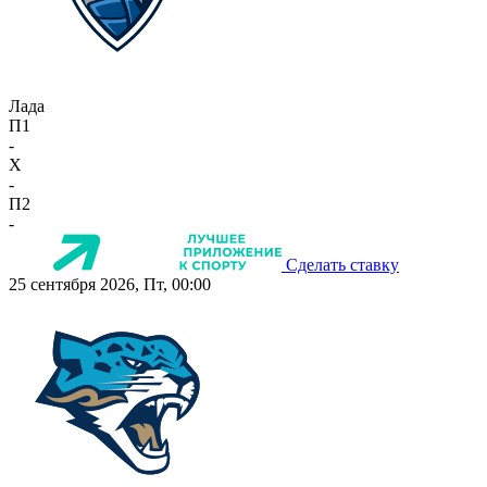
Лада
П1
-
X
-
П2
-
Сделать ставку
25 сентября 2026, Пт, 00:00