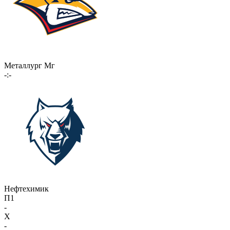
Металлург Мг
-:-
Нефтехимик
П1
-
X
-