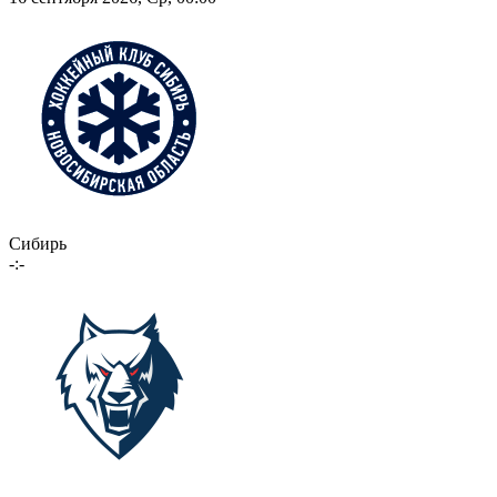
Сибирь
-:-