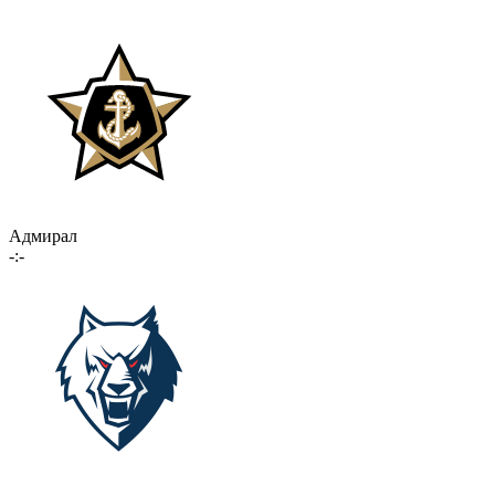
Адмирал
-:-