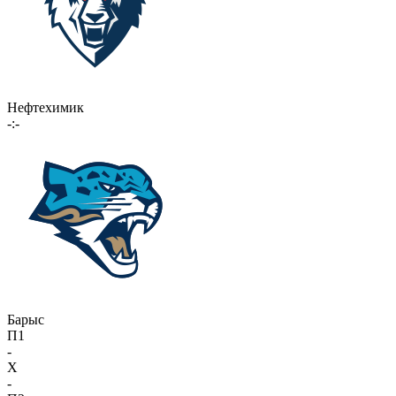
Нефтехимик
-:-
Барыс
П1
-
X
-