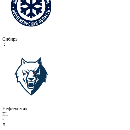
Сибирь
-:-
Нефтехимик
П1
-
X
-