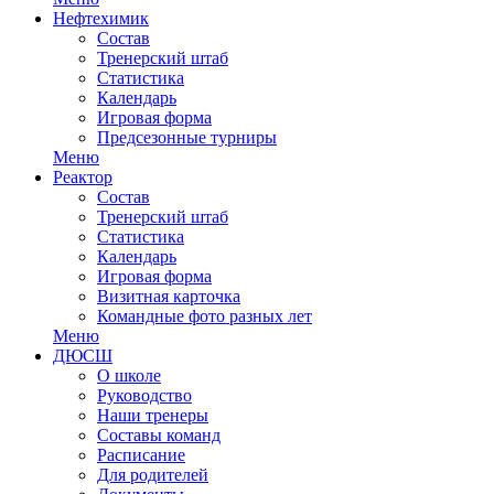
Нефтехимик
Состав
Тренерский штаб
Статистика
Календарь
Игровая форма
Предсезонные турниры
Меню
Реактор
Состав
Тренерский штаб
Статистика
Календарь
Игровая форма
Визитная карточка
Командные фото разных лет
Меню
ДЮСШ
О школе
Руководство
Наши тренеры
Составы команд
Расписание
Для родителей