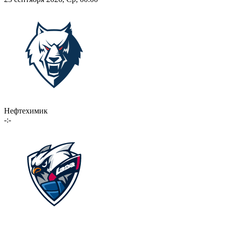
Нефтехимик
-:-