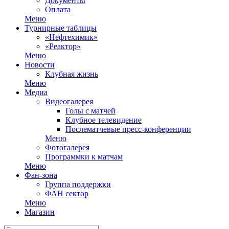
Документы
Оплата
Меню
Турнирные таблицы
«Нефтехимик»
«Реактор»
Меню
Новости
Клубная жизнь
Меню
Медиа
Видеогалерея
Голы с матчей
Клубное телевидение
Послематчевые пресс-конференции
Меню
Фотогалерея
Программки к матчам
Меню
Фан-зона
Группа поддержки
ФАН сектор
Меню
Магазин