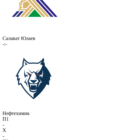
Салават Юлаев
-:-
Нефтехимик
П1
-
X
-