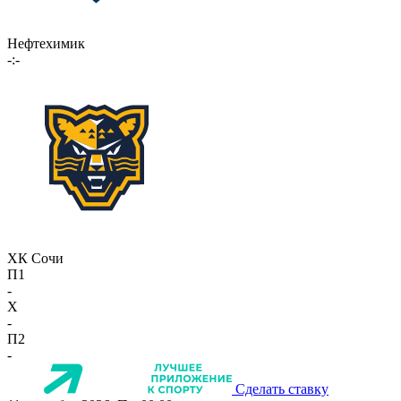
Нефтехимик
-:-
ХК Сочи
П1
-
X
-
П2
-
Сделать ставку