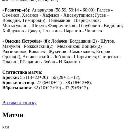
«Реактор»(6):
Анаркулов (58:59, 59:14 - 60:00); Галеев -
Семёнов, Хасанов - Хафизов - Хисамутдинов; Гусев -
Володин, Тимиров(6) - Гильманов - Шарифьянов;
Мотыгуллин - Шикун, Фавричников - Голубович - Видилин;
Хайруллов - Дякун, Полькин - Паранин - Чивилев.
«Омские Ястребы» (8):
Лобачев; Богдашкин(2) - Шутов,
Манукян - Рожковский(2) - Мельников; Войцех(2) -
Радзивилюк, Ковалев - Жукенов - Самохвалов; Егоров -
Орлов(2), Асташевский - Лобанов - Ширгазиев; Спиценко -
Пчалин, Р.Баданин - Зубов - И.Баданин.
Статистика матча:
Броски:
55 (13+22+20) - 56 (29+15+12);
Броски в створ
: 27 (6+10+11) - 38 (18+12+8);
Вбрасывания
: 32 (10+12+10) - 32 (9+9+12).
Возврат к списку
Матчи
кхл