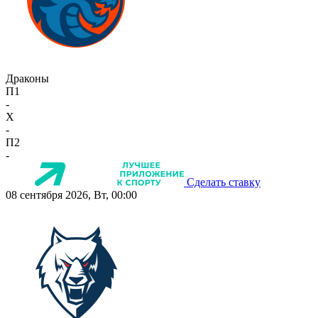
Драконы
П1
-
X
-
П2
-
Сделать ставку
08 сентября 2026, Вт, 00:00