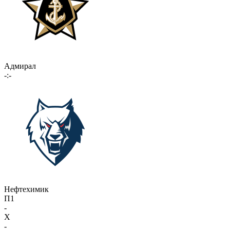
Адмирал
-:-
Нефтехимик
П1
-
X
-