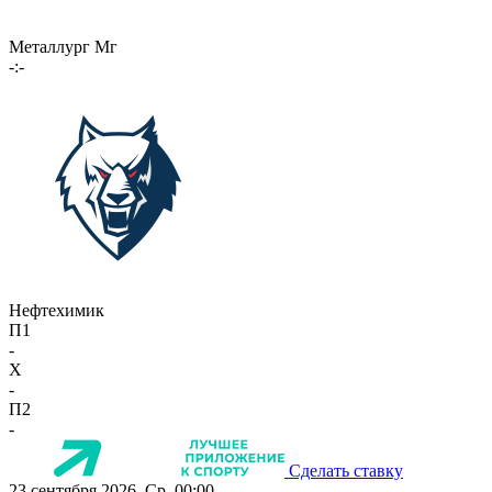
Металлург Мг
-:-
Нефтехимик
П1
-
X
-
П2
-
Сделать ставку
23 сентября 2026, Ср, 00:00