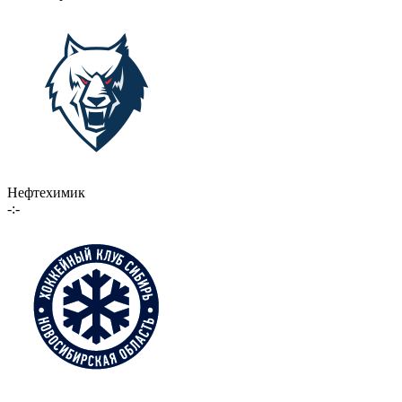
Нефтехимик
-:-