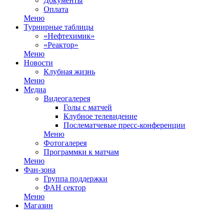
Документы
Оплата
Меню
Турнирные таблицы
«Нефтехимик»
«Реактор»
Меню
Новости
Клубная жизнь
Меню
Медиа
Видеогалерея
Голы с матчей
Клубное телевидение
Послематчевые пресс-конференции
Меню
Фотогалерея
Программки к матчам
Меню
Фан-зона
Группа поддержки
ФАН сектор
Меню
Магазин