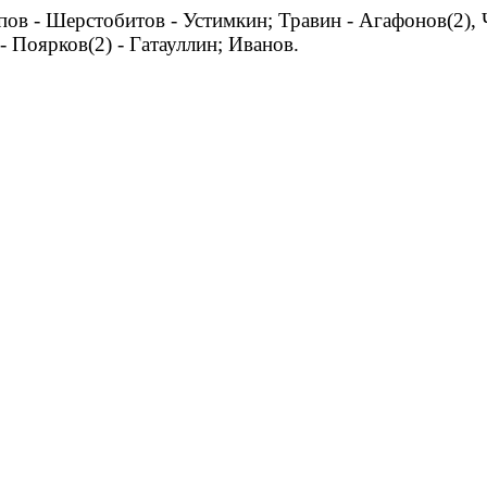
ов - Шерстобитов - Устимкин; Травин - Агафонов(2), 
 Поярков(2) - Гатауллин; Иванов.