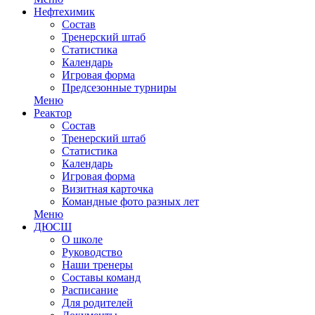
Нефтехимик
Состав
Тренерский штаб
Статистика
Календарь
Игровая форма
Предсезонные турниры
Меню
Реактор
Состав
Тренерский штаб
Статистика
Календарь
Игровая форма
Визитная карточка
Командные фото разных лет
Меню
ДЮСШ
О школе
Руководство
Наши тренеры
Составы команд
Расписание
Для родителей