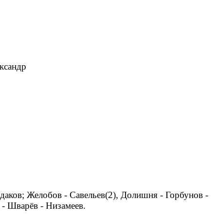
ександр
даков; Желобов - Савельев(2), Долишня - Горбунов -
 - Шварёв - Низамеев.