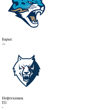
Барыс
-:-
Нефтехимик
П1
-