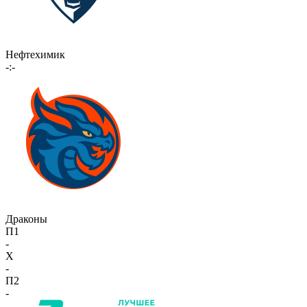
Нефтехимик
-:-
Драконы
П1
-
X
-
П2
-