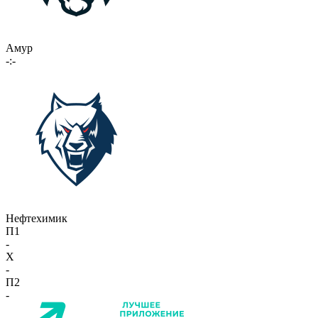
Амур
-:-
Нефтехимик
П1
-
X
-
П2
-