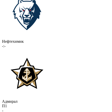
Нефтехимик
-:-
Адмирал
П1
-