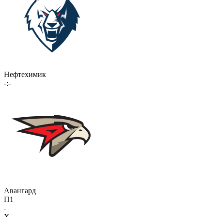
Нефтехимик
-:-
Авангард
П1
-
X