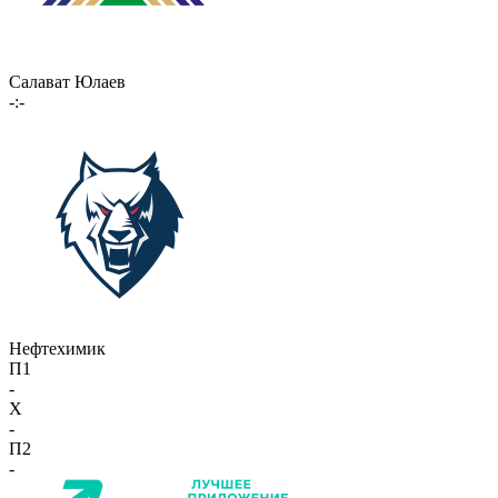
Салават Юлаев
-:-
Нефтехимик
П1
-
X
-
П2
-