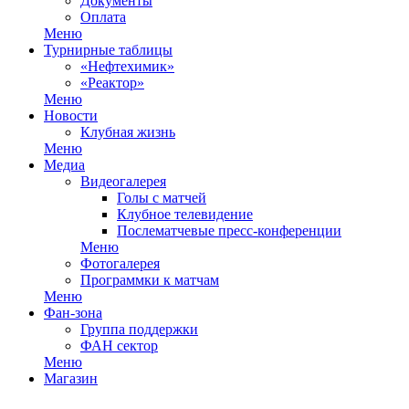
Документы
Оплата
Меню
Турнирные таблицы
«Нефтехимик»
«Реактор»
Меню
Новости
Клубная жизнь
Меню
Медиа
Видеогалерея
Голы с матчей
Клубное телевидение
Послематчевые пресс-конференции
Меню
Фотогалерея
Программки к матчам
Меню
Фан-зона
Группа поддержки
ФАН сектор
Меню
Магазин