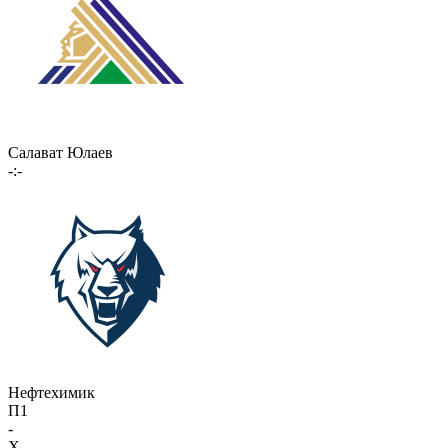
Салават Юлаев
-:-
Нефтехимик
П1
-
X