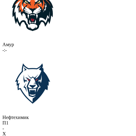
Амур
-:-
Нефтехимик
П1
-
X