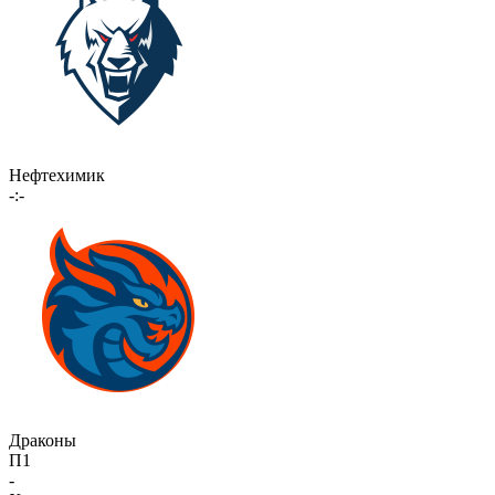
Нефтехимик
-:-
Драконы
П1
-