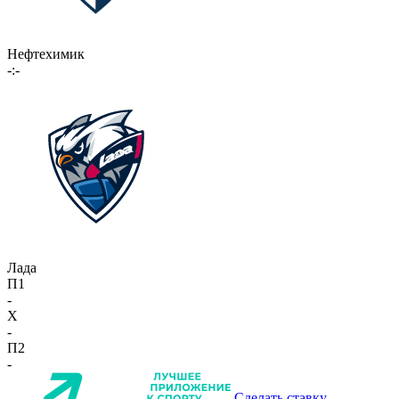
Нефтехимик
-:-
Лада
П1
-
X
-
П2
-
Сделать ставку