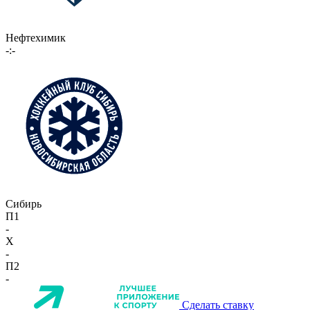
Нефтехимик
-:-
Сибирь
П1
-
X
-
П2
-
Сделать ставку