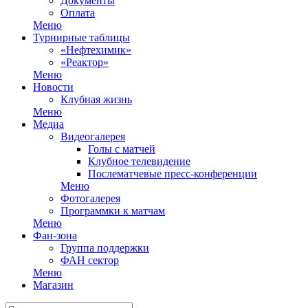
Документы
Оплата
Меню
Турнирные таблицы
«Нефтехимик»
«Реактор»
Меню
Новости
Клубная жизнь
Меню
Медиа
Видеогалерея
Голы с матчей
Клубное телевидение
Послематчевые пресс-конференции
Меню
Фотогалерея
Программки к матчам
Меню
Фан-зона
Группа поддержки
ФАН сектор
Меню
Магазин