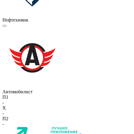
Нефтехимик
-:-
Автомобилист
П1
-
X
-
П2
-