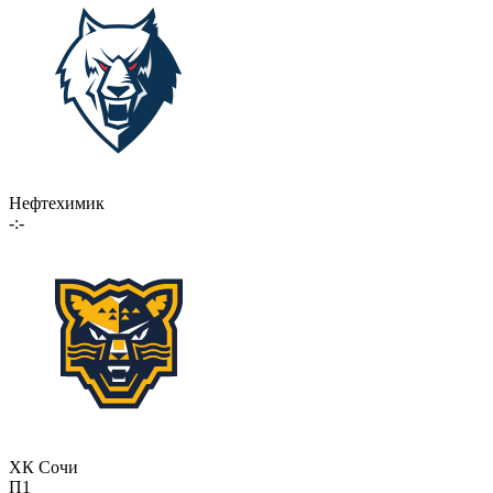
Нефтехимик
-:-
ХК Сочи
П1