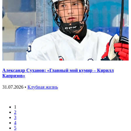
Александр Суханов: «Главный мой кумир – Кирилл
Капризов»
31.07.2026 •
Клубная жизнь
1
2
3
4
5