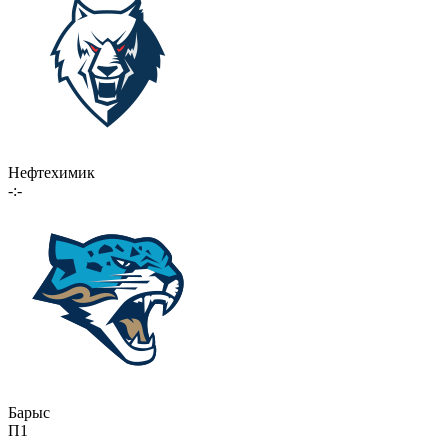
Нефтехимик
-:-
Барыс
П1