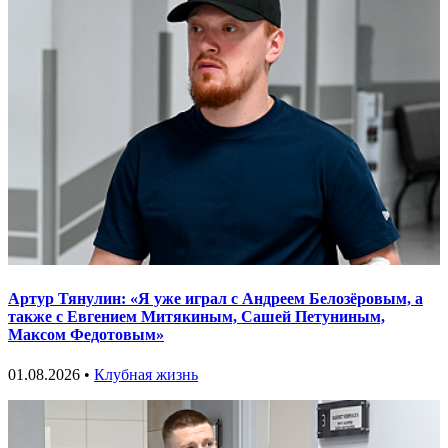
Артур Тянулин: «Я уже играл с Андреем Белозёровым, а
также с Евгением Митякиным, Сашей Петуниным,
Максом Федотовым»
01.08.2026 •
Клубная жизнь