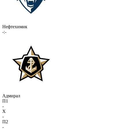
Нефтехимик
-:-
Адмирал
П1
-
X
-
П2
-