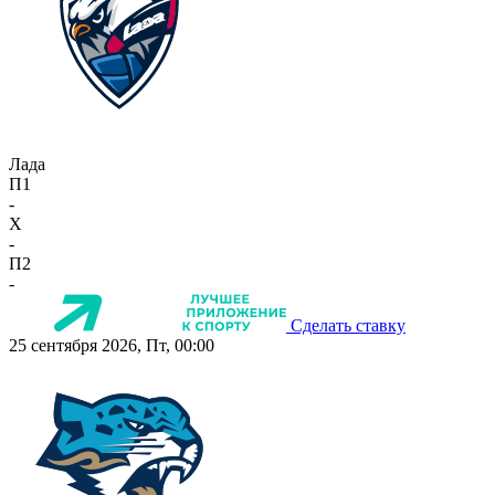
Лада
П1
-
X
-
П2
-
Сделать ставку
25 сентября 2026, Пт, 00:00