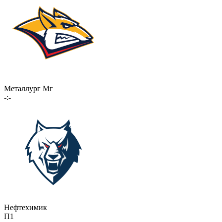
Металлург Мг
-:-
Нефтехимик
П1