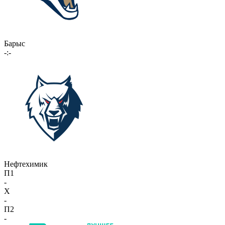
Барыс
-:-
Нефтехимик
П1
-
X
-
П2
-