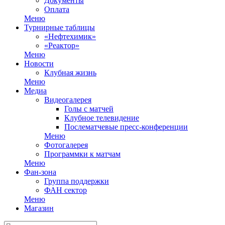
Документы
Оплата
Меню
Турнирные таблицы
«Нефтехимик»
«Реактор»
Меню
Новости
Клубная жизнь
Меню
Медиа
Видеогалерея
Голы с матчей
Клубное телевидение
Послематчевые пресс-конференции
Меню
Фотогалерея
Программки к матчам
Меню
Фан-зона
Группа поддержки
ФАН сектор
Меню
Магазин