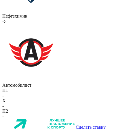
Нефтехимик
-:-
Автомобилист
П1
-
X
-
П2
-
Сделать ставку