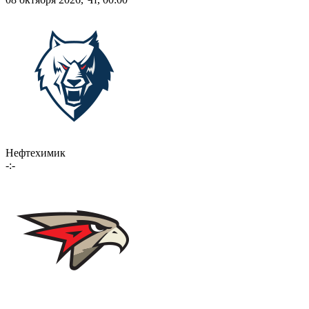
Нефтехимик
-:-