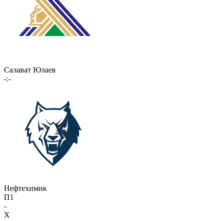
Салават Юлаев
-:-
Нефтехимик
П1
-
X