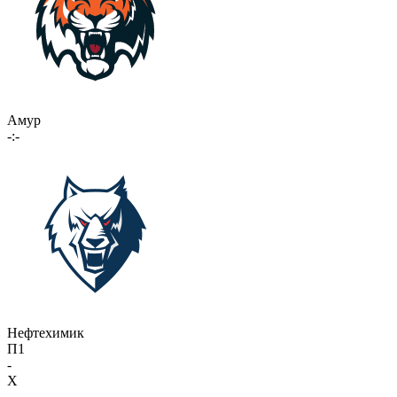
Амур
-:-
Нефтехимик
П1
-
X
-