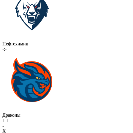
Нефтехимик
-:-
Драконы
П1
-
X