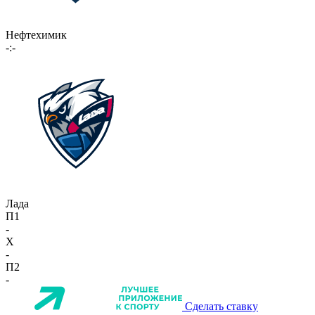
Нефтехимик
-:-
Лада
П1
-
X
-
П2
-
Сделать ставку