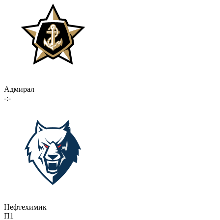
Адмирал
-:-
Нефтехимик
П1