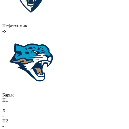
Нефтехимик
-:-
Барыс
П1
-
X
-
П2
-