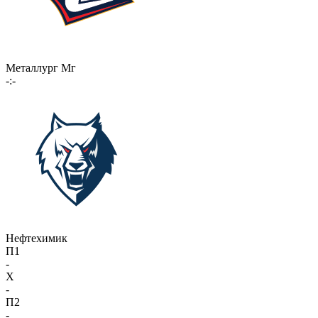
Металлург Мг
-:-
Нефтехимик
П1
-
X
-
П2
-