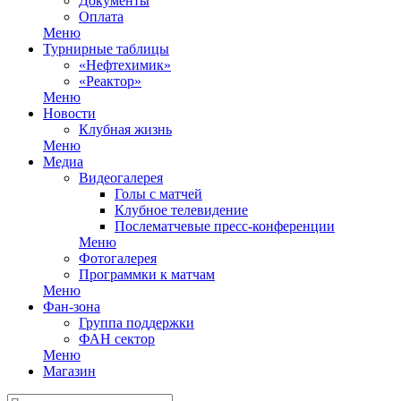
Документы
Оплата
Меню
Турнирные таблицы
«Нефтехимик»
«Реактор»
Меню
Новости
Клубная жизнь
Меню
Медиа
Видеогалерея
Голы с матчей
Клубное телевидение
Послематчевые пресс-конференции
Меню
Фотогалерея
Программки к матчам
Меню
Фан-зона
Группа поддержки
ФАН сектор
Меню
Магазин