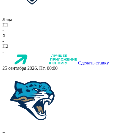
Лада
П1
-
X
-
П2
-
Сделать ставку
25 сентября 2026, Пт, 00:00