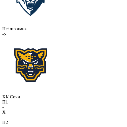
Нефтехимик
-:-
ХК Сочи
П1
-
X
-
П2