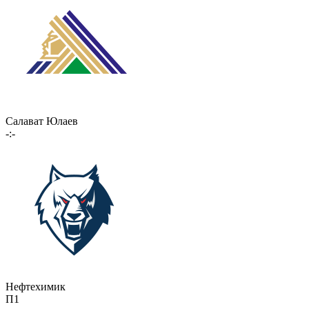
Салават Юлаев
-:-
Нефтехимик
П1