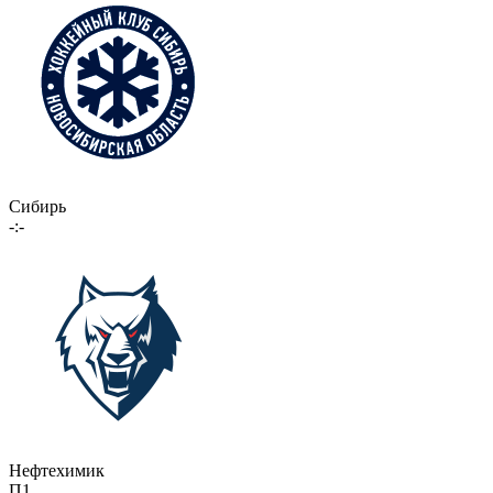
Сибирь
-:-
Нефтехимик
П1