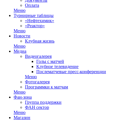
Документы
Оплата
Меню
Турнирные таблицы
«Нефтехимик»
«Реактор»
Меню
Новости
Клубная жизнь
Меню
Медиа
Видеогалерея
Голы с матчей
Клубное телевидение
Послематчевые пресс-конференции
Меню
Фотогалерея
Программки к матчам
Меню
Фан-зона
Группа поддержки
ФАН сектор
Меню
Магазин