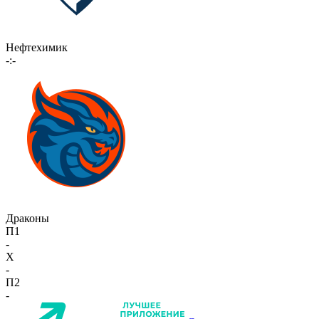
Нефтехимик
-:-
Драконы
П1
-
X
-
П2
-