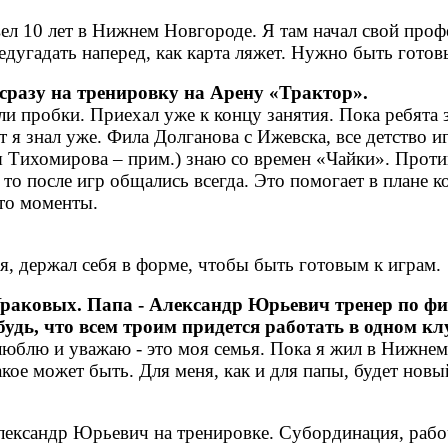
вел 10 лет в Нижнем Новгороде. Я там начал свой проф
едугадать наперед, как карта ляжет. Нужно быть готов
а сразу на тренировку на Арену «Трактор».
и пробки. Приехал уже к концу занятия. Пока ребята з
т я знал уже. Фила Долганова с Ижевска, все детство и
я Тихомирова – прим.) знаю со времен «Чайки». Прот
 то после игр общались всегда. Это помогает в плане 
-то моменты.
лся, держал себя в форме, чтобы быть готовым к играм.
 Ураковых. Папа - Александр Юрьевич тренер по ф
удь, что всем троим придется работать в одном кл
люблю и уважаю - это моя семья. Пока я жил в Нижнем,
кое может быть. Для меня, как и для папы, будет новы
, а Александр Юрьевич на тренировке. Субординация, р