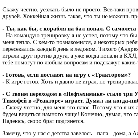
Скажу честно, уезжать было не просто. Все-таки про
друзей. Хоккейная жизнь такая, что ты не можешь пр
- Ты, как бы, с корабля на бал попал. С самолет
- На командую тренировку я не успел, потому что был
меня тепло. С кем-то познакомился, а некоторых ребя
пересекались каждый день в ледовом. Тихого (Андре
играли друг против друга, а уже когда попали в КХЛ,
тебе помогут по любым вопросам и подскажут какие
- Готовь, если поставят на игру с «Трактором»?
- К игре готов. Хоть и давно не играл, но тренирова
- С твоим переходом в «Нефтехимике» стало три
Тимофей в «Реакторе» играет. Думал ли когда-ниб
- Скажу честно, для меня это плюс. Потому что я их 
будем видеться намного чаще! Конечно, думал, что та
Надеюсь, скоро брат подтянется.
Замечу, что у нас с детства завелось - папа - дома