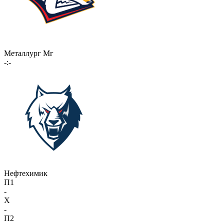
Металлург Мг
-:-
Нефтехимик
П1
-
X
-
П2