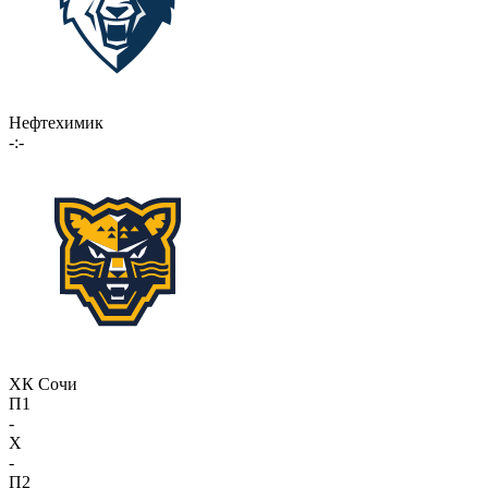
Нефтехимик
-:-
ХК Сочи
П1
-
X
-
П2