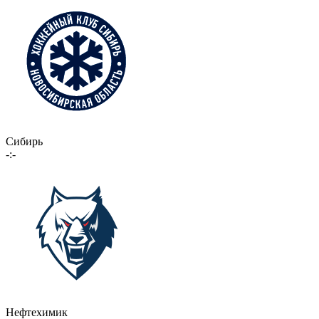
Сибирь
-:-
Нефтехимик