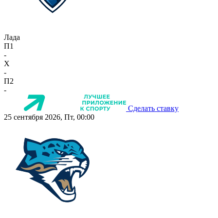
Лада
П1
-
X
-
П2
-
Сделать ставку
25 сентября 2026, Пт, 00:00