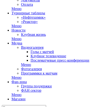
Документы
Оплата
Меню
Турнирные таблицы
«Нефтехимик»
«Реактор»
Меню
Новости
Клубная жизнь
Меню
Медиа
Видеогалерея
Голы с матчей
Клубное телевидение
Послематчевые пресс-конференции
Меню
Фотогалерея
Программки к матчам
Меню
Фан-зона
Группа поддержки
ФАН сектор
Меню
Магазин