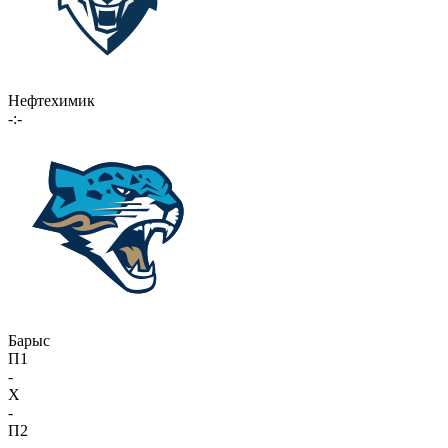
Нефтехимик
-:-
Барыс
П1
-
X
-
П2